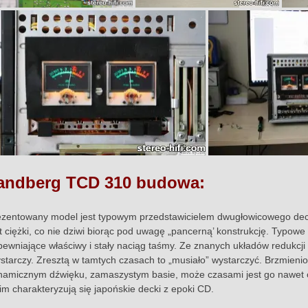
andberg TCD 310 budowa:
ezentowany model jest typowym przedstawicielem dwugłowicowego dec
st ciężki, co nie dziwi biorąc pod uwagę „pancerną’ konstrukcję. Typow
pewniające właściwy i stały naciąg taśmy. Ze znanych układów redukcj
starczy. Zresztą w tamtych czasach to „musiało” wystarczyć. Brzmieni
namicznym dźwięku, zamaszystym basie, może czasami jest go nawet o
kim charakteryzują się japońskie decki z epoki CD.