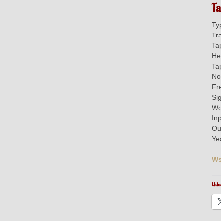
Ta
Ty
Tr
Ta
He
Ta
No
Fr
Si
Wo
In
Out
Ye
Ws
Udos