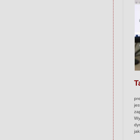
T
pr
je
za
Wy
dy
ja