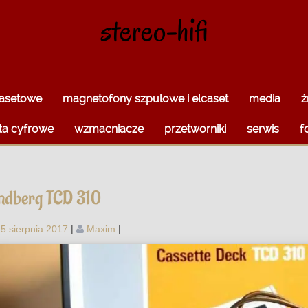
stereo-hifi
kasetowe
magnetofony szpulowe i elcaset
media
ź
ła cyfrowe
wzmacniacze
przetworniki
serwis
f
ndberg TCD 310
5 sierpnia 2017
|
Maxim
|