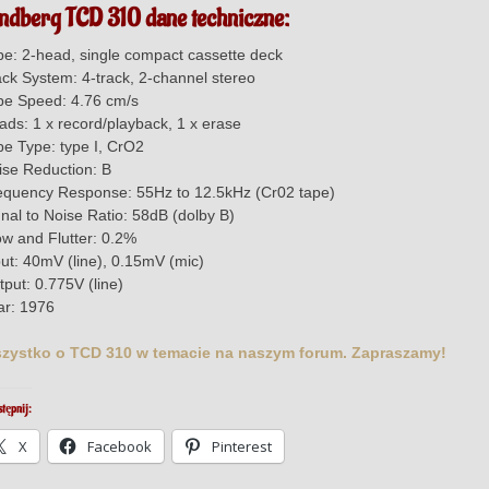
ndberg TCD 310 dane techniczne:
pe: 2-head, single compact cassette deck
ack System: 4-track, 2-channel stereo
pe Speed: 4.76 cm/s
ads: 1 x record/playback, 1 x erase
pe Type: type I, CrO2
ise Reduction: B
equency Response: 55Hz to 12.5kHz (Cr02 tape)
gnal to Noise Ratio: 58dB (dolby B)
w and Flutter: 0.2%
put: 40mV (line), 0.15mV (mic)
put: 0.775V (line)
ar: 1976
zystko o TCD 310 w temacie na naszym forum. Zapraszamy!
tępnij:
X
Facebook
Pinterest