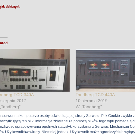
j do ulubionych:
ated
ndberg TCD-340A
Tandberg TCD 440A
 sierpnia 2017
10 sierpnia 2019
„Tandberg"
W „Tandberg"
z serwer na komputerze osoby odwiedzającej strony Serwisu. Plik Cookie zwykle z
identyfikującą ten plik. Informacje zbierane za pomocą plików tego typu pomagają
możliwość opracowywania ogólnych statystyk korzystania z Serwisu. Mechanizm Coo
Tandberg
ów Użytkowników wirusy. Niemniej jednak, Użytkownik może ograniczyć lub wyłąc