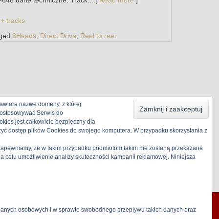
+ tracks
ged
3Heads
,
Direct Drive
,
Reel to reel
awiera nazwę domeny, z której
 dostosowywać Serwis do
kies jest całkowicie bezpieczny dla
zyć dostęp plików Cookies do swojego komputera. W przypadku skorzystania z
. Zapewniamy, że w takim przypadku podmiotom takim nie zostaną przekazane
celu umożliwienie analizy skuteczności kampanii reklamowej. Niniejsza
 danych osobowych i w sprawie swobodnego przepływu takich danych oraz