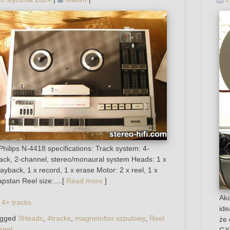
hilips N-4418 specifications: Track system: 4-
rack, 2-channel, stereo/monaural system Heads: 1 x
layback, 1 x record, 1 x erase Motor: 2 x reel, 1 x
apstan Reel size:....[
Read more
]
Aka
4+ tracks
ide
agged
3Heads
,
4tracks
,
magnetofon szpulowy
,
Reel
że 
 reel
GX-