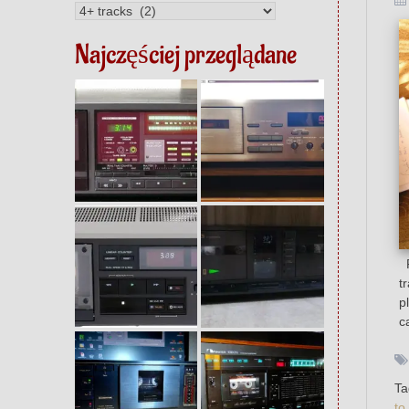
Kategorie
Najczęściej przeglądane
P
t
p
c
T
to