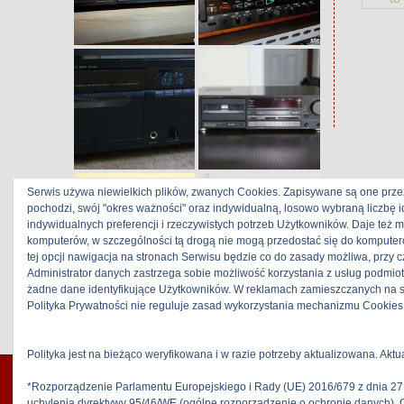
Serwis używa niewielkich plików, zwanych Cookies. Zapisywane są one prze
pochodzi, swój "okres ważności" oraz indywidualną, losowo wybraną liczbę 
indywidualnych preferencji i rzeczywistych potrzeb Użytkowników. Daje też 
komputerów, w szczególności tą drogą nie mogą przedostać się do komputer
tej opcji nawigacja na stronach Serwisu będzie co do zasady możliwa, przy
Administrator danych zastrzega sobie możliwość korzystania z usług podmio
żadne dane identyfikujące Użytkowników. W reklamach zamieszczanych na s
Polityka Prywatności nie reguluje zasad wykorzystania mechanizmu Cookies 
stereo-hifi
>
reel to reel
>
4+ tracks
Polityka jest na bieżąco weryfikowana i w razie potrzeby aktualizowana. Aktu
*Rozporządzenie Parlamentu Europejskiego i Rady (UE) 2016/679 z dnia 27
uchylenia dyrektywy 95/46/WE (ogólne rozporządzenie o ochronie danych).