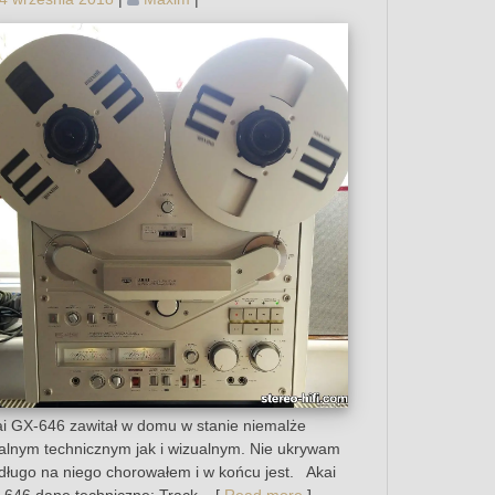
i GX-646 zawitał w domu w stanie niemalże
alnym technicznym jak i wizualnym. Nie ukrywam
długo na niego chorowałem i w końcu jest. Akai
646 dane techniczne: Track....[
Read more
]