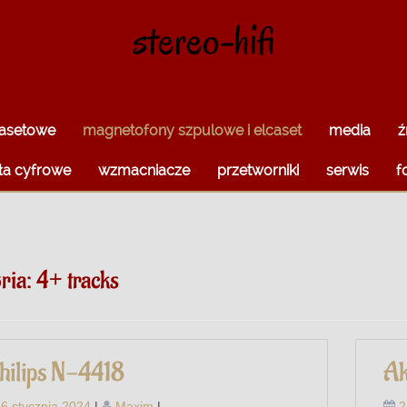
stereo-hifi
kasetowe
magnetofony szpulowe i elcaset
media
ź
ła cyfrowe
wzmacniacze
przetworniki
serwis
f
ria:
4+ tracks
hilips N-4418
Ak
6 stycznia 2024
|
Maxim
|
2