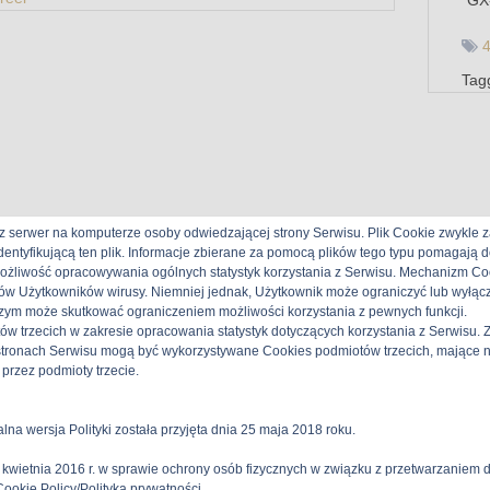
4
Tag
z serwer na komputerze osoby odwiedzającej strony Serwisu. Plik Cookie zwykle z
identyfikującą ten plik. Informacje zbierane za pomocą plików tego typu pomagają
możliwość opracowywania ogólnych statystyk korzystania z Serwisu. Mechanizm Coo
ów Użytkowników wirusy. Niemniej jednak, Użytkownik może ograniczyć lub wyłąc
 czym może skutkować ograniczeniem możliwości korzystania z pewnych funkcji.
tów trzecich w zakresie opracowania statystyk dotyczących korzystania z Serwisu
tronach Serwisu mogą być wykorzystywane Cookies podmiotów trzecich, mające na 
przez podmioty trzecie.
alna wersja Polityki została przyjęta dnia 25 maja 2018 roku.
stereo-hifi 2026 | All Rights Reserved
 kwietnia 2016 r. w sprawie ochrony osób fizycznych w związku z przetwarzaniem
Cookie Policy/Polityka prywatności