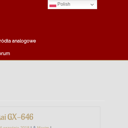
Polish
ródła analogowe
orum
ai GX-646
4 września 2018
|
Maxim
|