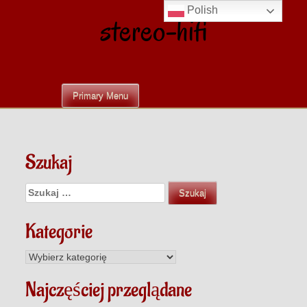
Skip
Polish
stereo-hifi
to
content
Primary Menu
Szukaj
Szukaj:
Kategorie
Kategorie
Najczęściej przeglądane