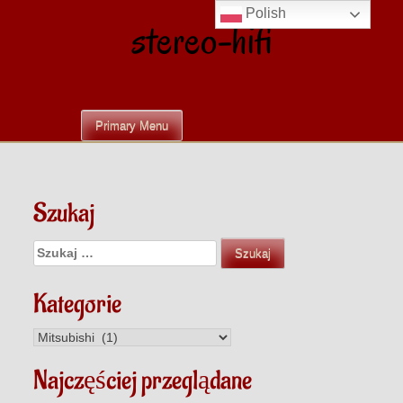
Skip
Polish
stereo-hifi
to
content
Primary Menu
Szukaj
Szukaj:
Kategorie
Kategorie
Najczęściej przeglądane