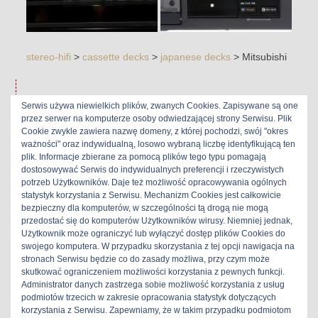
stereo-hifi
>
cassette decks
>
japanese decks
>
Mitsubishi
Serwis używa niewielkich plików, zwanych Cookies. Zapisywane są one
Kategoria:
Mitsubishi
przez serwer na komputerze osoby odwiedzającej strony Serwisu. Plik
Cookie zwykle zawiera nazwę domeny, z której pochodzi, swój "okres
ważności" oraz indywidualną, losowo wybraną liczbę identyfikującą ten
plik. Informacje zbierane za pomocą plików tego typu pomagają
dostosowywać Serwis do indywidualnych preferencji i rzeczywistych
Mitsubishi M-T7100
potrzeb Użytkowników. Daje też możliwość opracowywania ogólnych
statystyk korzystania z Serwisu. Mechanizm Cookies jest całkowicie
bezpieczny dla komputerów, w szczególności tą drogą nie mogą
3 lutego 2020
|
Maxim
|
przedostać się do komputerów Użytkowników wirusy. Niemniej jednak,
Użytkownik może ograniczyć lub wyłączyć dostęp plików Cookies do
swojego komputera. W przypadku skorzystania z tej opcji nawigacja na
stronach Serwisu będzie co do zasady możliwa, przy czym może
skutkować ograniczeniem możliwości korzystania z pewnych funkcji.
Administrator danych zastrzega sobie możliwość korzystania z usług
podmiotów trzecich w zakresie opracowania statystyk dotyczących
korzystania z Serwisu. Zapewniamy, że w takim przypadku podmiotom