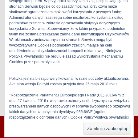
swojego komputera. W przypadku skorzystania z tej opcji nawigacja na
stronach Serwisu będzie co do zasady możliwa, przy czym może
skutkować ograniczeniem możliwości korzystania z pewnych funkcji.
Administrator danych zastrzega sobie możliwość korzystania z usług
podmiotów trzecich w zakresie opracowania statystyk dotyczących
korzystania z Serwisu. Zapewniamy, że w takim przypadku podmiotom
takim nie zostaną przekazane żadne dane identyfikujące Użytkowników.
W reklamach zamieszczanych na stronach Serwisu mogą być
ZRK M7020 budowa i opinie: Magnetofon
wykorzystywane Cookies podmiotów trzecich, mające na celu
M7020 przyszedł do mnie uszkodzony; nie
umożliwienie analizy skuteczności kampanii reklamowej. Niniejsza
nagrywał i nie odtwarzał . Problemem był
Polityka Prywatności nie reguluje zasad wykorzystania mechanizmu
zawodny przełącznik zapis-odczyt . Do
Cookies przez podmioty trzecie.
wymiany kwalifikowały się wszystkie
kondensatory....[
Read more
]
Polityka jest na bieżąco weryfikowana i w razie potrzeby aktualizowana.
Aktualna wersja Polityki została przyjęta dnia 25 maja 2018 roku.
ZRK Kasprzak
Tagged
2Heads
*Rozporządzenie Parlamentu Europejskiego i Rady (UE) 2016/679 z
dnia 27 kwietnia 2016 r. w sprawie ochrony osób fizycznych w związku z
przetwarzaniem danych osobowych i w sprawie swobodnego przepływu
takich danych oraz uchylenia dyrektywy 95/46/WE (ogólne
rozporządzenie o ochronie danych).
Cookie Policy/Polityka prywatności
stereo-hifi 2026 | All Rights Reserved