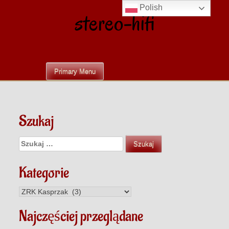
Skip
Polish
stereo-hifi
to
content
Primary Menu
Szukaj
Szukaj:
Kategorie
Kategorie
Najczęściej przeglądane