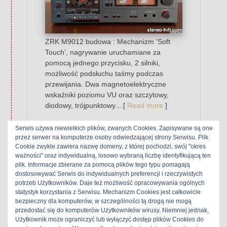
ZRK M9012 budowa : Mechanizm 'Soft
Touch’, nagrywanie uruchamiane za
pomocą jednego przycisku, 2 silniki,
możliwość podsłuchu taśmy podczas
przewijania. Dwa magnetoelektryczne
wskaźniki poziomu VU oraz szczytowy,
diodowy, trójpunktowy....[
Read more
]
ZRK Kasprzak
Serwis używa niewielkich plików, zwanych Cookies. Zapisywane są one
przez serwer na komputerze osoby odwiedzającej strony Serwisu. Plik
Tagged
2Heads
Cookie zwykle zawiera nazwę domeny, z której pochodzi, swój "okres
ważności" oraz indywidualną, losowo wybraną liczbę identyfikującą ten
plik. Informacje zbierane za pomocą plików tego typu pomagają
dostosowywać Serwis do indywidualnych preferencji i rzeczywistych
potrzeb Użytkowników. Daje też możliwość opracowywania ogólnych
ZRK M7020
statystyk korzystania z Serwisu. Mechanizm Cookies jest całkowicie
bezpieczny dla komputerów, w szczególności tą drogą nie mogą
przedostać się do komputerów Użytkowników wirusy. Niemniej jednak,
5 czerwca 2018
|
Maxim
|
Użytkownik może ograniczyć lub wyłączyć dostęp plików Cookies do