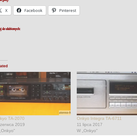
X
Facebook
Pinterest
j do ulubionych:
ated
kyo TA-2070
Onkyo Integra TA-6711
czerwca 2019
11 lipca 2017
„Onkyo"
W „Onkyo"