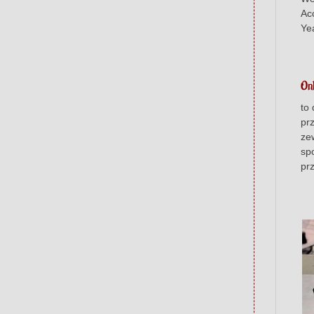
Ac
Ye
On
to
pr
ze
sp
pr