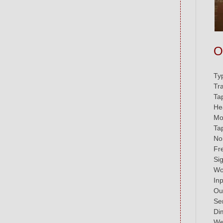
O
Ty
Tr
Ta
He
Mo
Ta
No
Fr
Si
Wo
In
Out
Se
Di
We