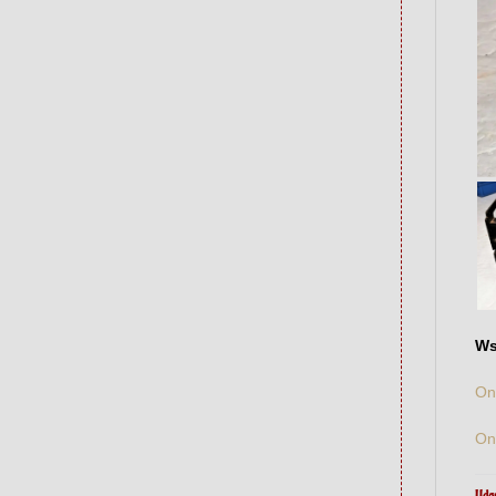
Ws
On
On
Udos