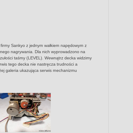
m firmy Sankyo z jednym wałkiem napędowym z
elnego nagrywania. Dla nich wyprowadzono na
 czułości taśmy (LEVEL). Wewnątrz decka widzimy
rwis tego decka nie nastręcza trudności a
żej galeria ukazująca serwis mechanizmu