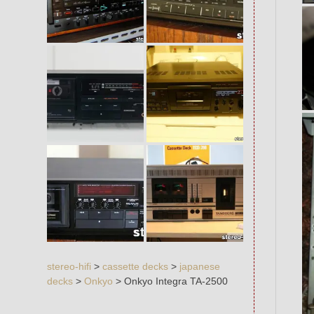
stereo-hifi
>
cassette decks
>
japanese
decks
>
Onkyo
>
Onkyo Integra TA-2500