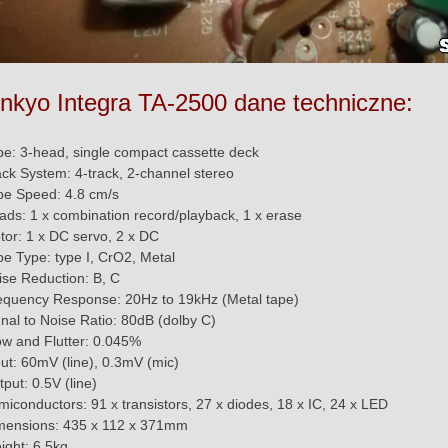
nkyo Integra TA-2500 dane techniczne:
pe: 3-head, single compact cassette deck
ack System: 4-track, 2-channel stereo
pe Speed: 4.8 cm/s
ads: 1 x combination record/playback, 1 x erase
tor: 1 x DC servo, 2 x DC
pe Type: type I, CrO2, Metal
ise Reduction: B, C
equency Response: 20Hz to 19kHz (Metal tape)
gnal to Noise Ratio: 80dB (dolby C)
w and Flutter: 0.045%
put: 60mV (line), 0.3mV (mic)
put: 0.5V (line)
miconductors: 91 x transistors, 27 x diodes, 18 x IC, 24 x LED
mensions: 435 x 112 x 371mm
ight: 6.5kg