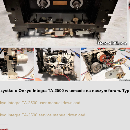
zystko o Onkyo Integra TA-2500 w temacie na naszym forum. Typ
kyo Integra TA-2500 user manual download
kyo Integra TA-2500 service manual download
tępnij: