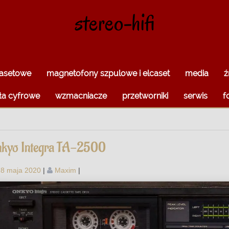
stereo-hifi
kasetowe
magnetofony szpulowe i elcaset
media
ź
ła cyfrowe
wzmacniacze
przetworniki
serwis
f
kyo Integra TA-2500
18 maja 2020
|
Maxim
|