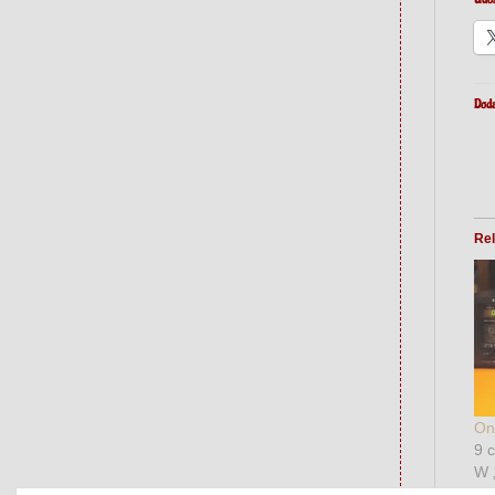
Doda
Rel
On
9 
W 