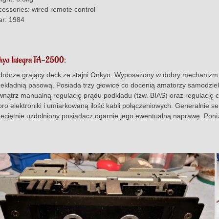
cessories: wired remote control
ar: 1984
kyo Integra TA-2500:
 dobrze grający deck ze stajni Onkyo. Wyposażony w dobry mechaniz
zekładnią pasową. Posiada trzy głowice co docenią amatorzy samodzi
wnątrz manualną regulację prądu podkładu (tzw. BIAS) oraz regulację
oro elektroniki i umiarkowaną ilość kabli połączeniowych. Generalnie se
zeciętnie uzdolniony posiadacz ogarnie jego ewentualną naprawę. Poni