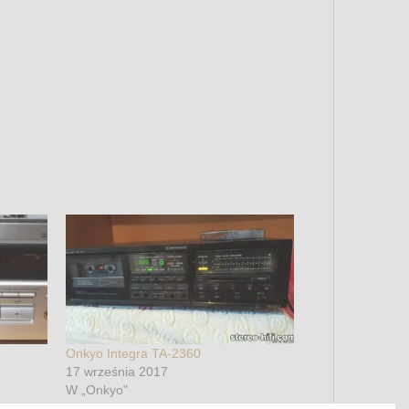
Onkyo Integra TA-2360
17 września 2017
W „Onkyo"