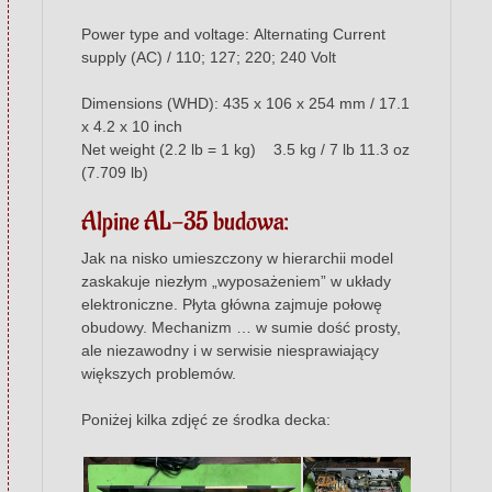
Power type and voltage: Alternating Current
supply (AC) / 110; 127; 220; 240 Volt
Dimensions (WHD): 435 x 106 x 254 mm / 17.1
x 4.2 x 10 inch
Net weight (2.2 lb = 1 kg) 3.5 kg / 7 lb 11.3 oz
(7.709 lb)
Alpine AL-35 budowa:
Jak na nisko umieszczony w hierarchii model
zaskakuje niezłym „wyposażeniem” w układy
elektroniczne. Płyta główna zajmuje połowę
obudowy. Mechanizm … w sumie dość prosty,
ale niezawodny i w serwisie niesprawiający
większych problemów.
Poniżej kilka zdjęć ze środka decka: