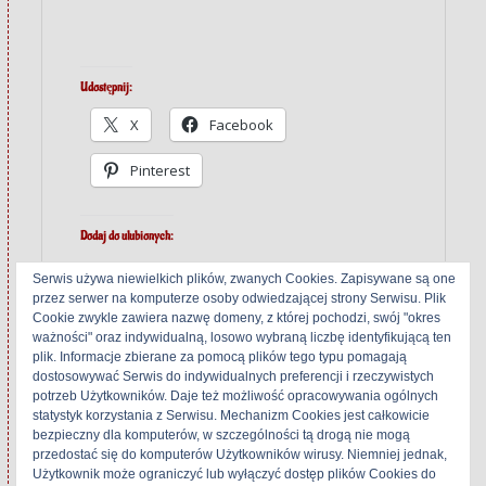
Udostępnij:
X
Facebook
Pinterest
Dodaj do ulubionych:
Serwis używa niewielkich plików, zwanych Cookies. Zapisywane są one
przez serwer na komputerze osoby odwiedzającej strony Serwisu. Plik
Cookie zwykle zawiera nazwę domeny, z której pochodzi, swój "okres
ważności" oraz indywidualną, losowo wybraną liczbę identyfikującą ten
plik. Informacje zbierane za pomocą plików tego typu pomagają
Related
dostosowywać Serwis do indywidualnych preferencji i rzeczywistych
potrzeb Użytkowników. Daje też możliwość opracowywania ogólnych
statystyk korzystania z Serwisu. Mechanizm Cookies jest całkowicie
bezpieczny dla komputerów, w szczególności tą drogą nie mogą
przedostać się do komputerów Użytkowników wirusy. Niemniej jednak,
Alpine AL-55
Alpine AL-80
Użytkownik może ograniczyć lub wyłączyć dostęp plików Cookies do