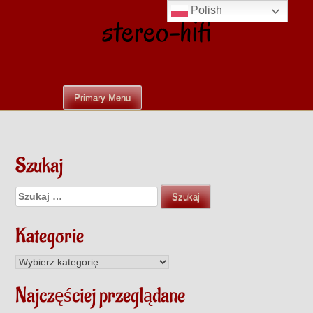
Skip
Polish
stereo-hifi
to
content
Primary Menu
Szukaj
Szukaj:
Kategorie
Kategorie
Najczęściej przeglądane