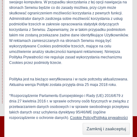
swojego komputera. W przypadku skorzystania z tej opcji nawigacja na
21 grudnia 2017
19 listopada 2017
stronach Serwisu będzie co do zasady możliwa, przy czym może
W „Alpine/Alpage"
W „Alpine/Alpage"
skutkować ograniczeniem możliwości korzystania z pewnych funkcji.
Administrator danych zastrzega sobie możliwość korzystania z usług
podmiotów trzecich w zakresie opracowania statystyk dotyczących
korzystania z Serwisu. Zapewniamy, że w takim przypadku podmiotom
takim nie zostaną przekazane żadne dane identyfikujące Użytkowników.
Technics RS-
W reklamach zamieszczanych na stronach Serwisu mogą być
TR979
wykorzystywane Cookies podmiotów trzecich, mające na celu
umożliwienie analizy skuteczności kampanii reklamowej. Niniejsza
5 sierpnia 2017
Polityka Prywatności nie reguluje zasad wykorzystania mechanizmu
W „Technics"
Cookies przez podmioty trzecie.
Alpine/Alpage
Polityka jest na bieżąco weryfikowana i w razie potrzeby aktualizowana.
Aktualna wersja Polityki została przyjęta dnia 25 maja 2018 roku.
*Rozporządzenie Parlamentu Europejskiego i Rady (UE) 2016/679 z
dnia 27 kwietnia 2016 r. w sprawie ochrony osób fizycznych w związku z
przetwarzaniem danych osobowych i w sprawie swobodnego przepływu
takich danych oraz uchylenia dyrektywy 95/46/WE (ogólne
rozporządzenie o ochronie danych).
Cookie Policy/Polityka prywatności
stereo-hifi 2026 | All Rights Reserved