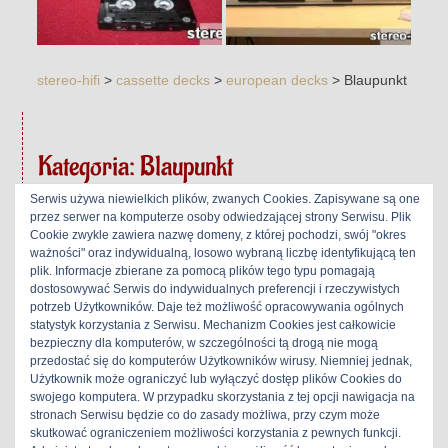
stereo-hifi
>
cassette decks
>
european decks
>
Blaupunkt
Kategoria:
Blaupunkt
Serwis używa niewielkich plików, zwanych Cookies. Zapisywane są one
przez serwer na komputerze osoby odwiedzającej strony Serwisu. Plik
Cookie zwykle zawiera nazwę domeny, z której pochodzi, swój "okres
ważności" oraz indywidualną, losowo wybraną liczbę identyfikującą ten
Blaupunkt C-1800
plik. Informacje zbierane za pomocą plików tego typu pomagają
dostosowywać Serwis do indywidualnych preferencji i rzeczywistych
30 lipca 2023
|
Maxim
|
potrzeb Użytkowników. Daje też możliwość opracowywania ogólnych
statystyk korzystania z Serwisu. Mechanizm Cookies jest całkowicie
bezpieczny dla komputerów, w szczególności tą drogą nie mogą
przedostać się do komputerów Użytkowników wirusy. Niemniej jednak,
Użytkownik może ograniczyć lub wyłączyć dostęp plików Cookies do
swojego komputera. W przypadku skorzystania z tej opcji nawigacja na
stronach Serwisu będzie co do zasady możliwa, przy czym może
skutkować ograniczeniem możliwości korzystania z pewnych funkcji.