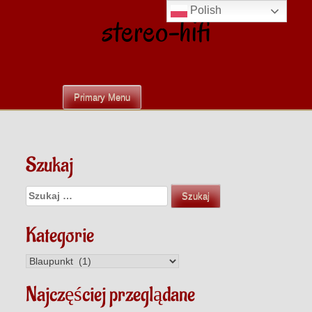
Skip
Polish
stereo-hifi
to
content
Primary Menu
Szukaj
Szukaj:
Kategorie
Kategorie
Najczęściej przeglądane