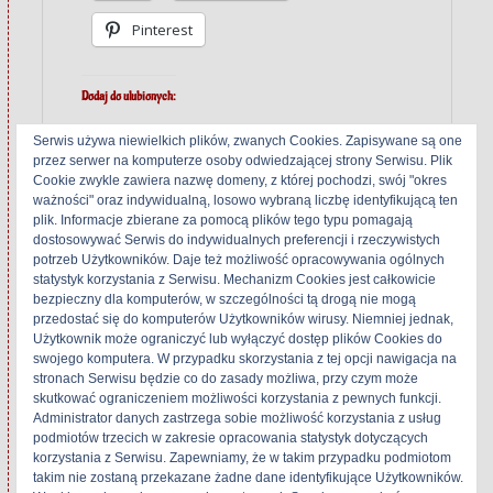
Pinterest
Dodaj do ulubionych:
Serwis używa niewielkich plików, zwanych Cookies. Zapisywane są one
przez serwer na komputerze osoby odwiedzającej strony Serwisu. Plik
Cookie zwykle zawiera nazwę domeny, z której pochodzi, swój "okres
ważności" oraz indywidualną, losowo wybraną liczbę identyfikującą ten
plik. Informacje zbierane za pomocą plików tego typu pomagają
Related
dostosowywać Serwis do indywidualnych preferencji i rzeczywistych
potrzeb Użytkowników. Daje też możliwość opracowywania ogólnych
statystyk korzystania z Serwisu. Mechanizm Cookies jest całkowicie
bezpieczny dla komputerów, w szczególności tą drogą nie mogą
przedostać się do komputerów Użytkowników wirusy. Niemniej jednak,
Alpine AL-55
Luxman K-230
Użytkownik może ograniczyć lub wyłączyć dostęp plików Cookies do
21 grudnia 2017
28 sierpnia 2017
swojego komputera. W przypadku skorzystania z tej opcji nawigacja na
stronach Serwisu będzie co do zasady możliwa, przy czym może
W „Alpine/Alpage"
W „Luxman"
skutkować ograniczeniem możliwości korzystania z pewnych funkcji.
Administrator danych zastrzega sobie możliwość korzystania z usług
podmiotów trzecich w zakresie opracowania statystyk dotyczących
korzystania z Serwisu. Zapewniamy, że w takim przypadku podmiotom
takim nie zostaną przekazane żadne dane identyfikujące Użytkowników.