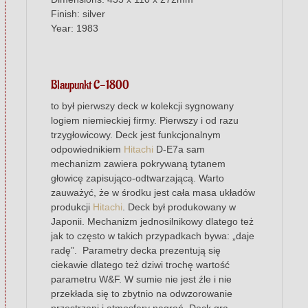
Finish: silver
Year: 1983
Blaupunkt C-1800
to był pierwszy deck w kolekcji sygnowany
logiem niemieckiej firmy. Pierwszy i od razu
trzygłowicowy. Deck jest funkcjonalnym
odpowiednikiem
Hitachi
D-E7a sam
mechanizm zawiera pokrywaną tytanem
głowicę zapisująco-odtwarzającą. Warto
zauważyć, że w środku jest cała masa układów
produkcji
Hitachi
. Deck był produkowany w
Japonii. Mechanizm jednosilnikowy dlatego też
jak to często w takich przypadkach bywa: „daje
radę”. Parametry decka prezentują się
ciekawie dlatego też dziwi trochę wartość
parametru W&F. W sumie nie jest źle i nie
przekłada się to zbytnio na odwzorowanie
przestrzeni i atmosfery nagrań. Deck gra