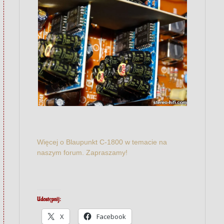
Więcej o Blaupunkt C-1800 w temacie na
naszym forum. Zapraszamy!
Udostępnij:
X
Facebook