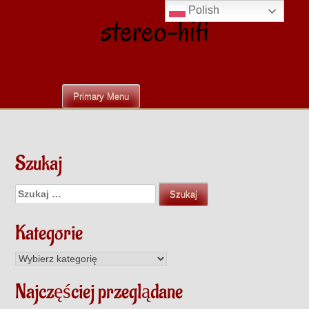
Skip
Polish
stereo-hifi
to
content
Primary Menu
Szukaj
Szukaj:
Kategorie
Kategorie
Najczęściej przeglądane