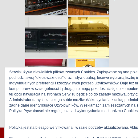
Serwis używa niewielkich plików, zwanych Cookies. Zapisywane są one prze
pochodzi, swój "okres ważności" oraz indywidualną, losowo wybraną liczbę 
indywidualnych preferencji i rzeczywistych potrzeb Użytkowników. Daje też 
komputerów, w szczególności tą drogą nie mogą przedostać się do komputer
tej opcji nawigacja na stronach Serwisu będzie co do zasady możliwa, przy
Administrator danych zastrzega sobie możliwość korzystania z usług podmio
żadne dane identyfikujące Użytkowników. W reklamach zamieszczanych na s
stereo-hifi
>
cassette decks
>
japanese
Polityka Prywatności nie reguluje zasad wykorzystania mechanizmu Cookies 
decks
>
Hitachi
Polityka jest na bieżąco weryfikowana i w razie potrzeby aktualizowana. Aktu