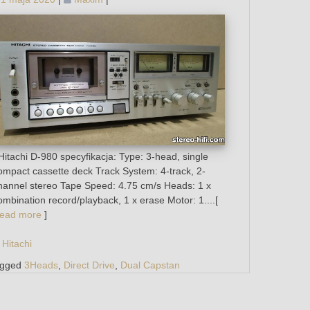
itachi D-980 specyfikacja: Type: 3-head, single
ompact cassette deck Track System: 4-track, 2-
hannel stereo Tape Speed: 4.75 cm/s Heads: 1 x
ombination record/playback, 1 x erase Motor: 1....[
ead more
]
Hitachi
agged
3Heads
,
Direct Drive
,
Dual Capstan