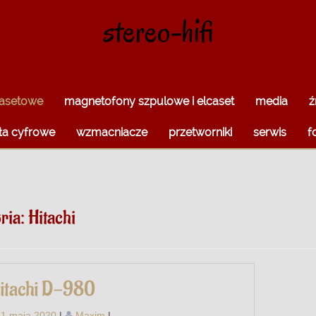
stereo-hifi
kasetowe
magnetofony szpulowe i elcaset
media
ź
ła cyfrowe
wzmacniacze
przetworniki
serwis
f
ria:
Hitachi
itachi D-980
1 maja 2020
|
Maxim
|