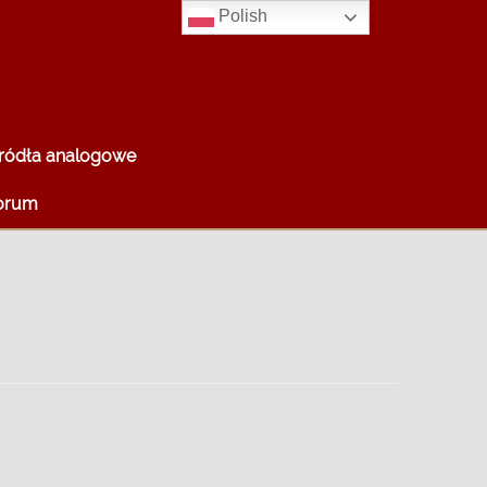
Polish
ródła analogowe
orum