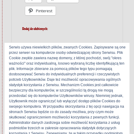
Pinterest
Dodaj do ulubionych:
Serwis używa niewielkich plików, zwanych Cookies. Zapisywane są one
przez serwer na komputerze osoby odwiedzającej strony Serwisu. Plik
Cookie zwykle zawiera nazwę domeny, z której pochodzi, swój "okres
ważności" oraz indywidualną, losowo wybraną liczbę identyfikującą ten
Related
plik. Informacje zbierane za pomocą plików tego typu pomagają
dostosowywać Serwis do indywidualnych preferencji i rzeczywistych
potrzeb Użytkowników. Daje też możliwość opracowywania ogólnych
statystyk korzystania z Serwisu. Mechanizm Cookies jest całkowicie
bezpieczny dla komputerów, w szczególności tą drogą nie mogą
Kenwood KX-
Kenwood KX-4520
przedostać się do komputerów Użytkowników wirusy. Niemniej jednak,
1100HX
24 września 2017
Użytkownik może ograniczyć lub wyłączyć dostęp plików Cookies do
29 lipca 2018
W „Kenwood/Trio"
swojego komputera. W przypadku skorzystania z tej opcji nawigacja na
stronach Serwisu będzie co do zasady możliwa, przy czym może
W „Kenwood/Trio"
skutkować ograniczeniem możliwości korzystania z pewnych funkcji.
Administrator danych zastrzega sobie możliwość korzystania z usług
podmiotów trzecich w zakresie opracowania statystyk dotyczących
korzystania z Serwisu. Zapewniamy, że w takim przypadku podmiotom