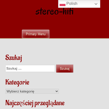
Skip
Polish
stereo-hifi
to
content
Primary Menu
Szukaj
Szukaj:
Kategorie
Kategorie
Najczęściej przeglądane