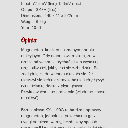
Input: 77.5mV (line), 0.3mV (mic)
Output: 0.49V (line)
Dimensions: 440 x 11 x 322mm
Weight: 6.2kg
Year: 1986
Opinia:
Magnetofon kupiłem na znanym portalu
aukcyjnym. Gdy dotarł stwierdziłem, że w
czasie odtwarzania słychać pisk o wysokiej
częstotliwości, jakby coś się wzbudzało. Po
zaglądnięciu do wnętrza okazało się, że
ukruszył się krótki czarny kabelek, który łączył
tylną ściankę decka z płytą główną.
Przylutowałem i po problemie (wiadomo: masa
musi być).
Brzmieniowo KX-1100G to bardzo poprawny
magnetofon, jednak nie pokochałem go z
uwagi na nieco twardy, bezduszny sposób
prezentacji i musiał zmienić właściciela. Wydaje