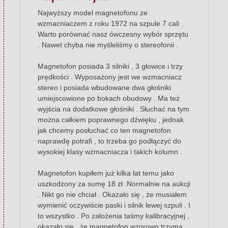
Najwyższy model magnetofonu ze
wzmacniaczem z roku 1972 na szpule 7 cali .
Warto porównać nasz ówczesny wybór sprzętu
. Nawet chyba nie myśleliśmy o stereofonii .
Magnetofon posiada 3 silniki , 3 głowice i trzy
prędkości . Wyposażony jest we wzmacniacz
stereo i posiada wbudowane dwa głośniki
umiejscowione po bokach obudowy . Ma też
wyjścia na dodatkowe głośniki . Słuchać na tym
można całkiem poprawnego dźwięku , jednak
jak chcemy posłuchać co ten magnetofon
naprawdę potrafi , to trzeba go podłączyć do
wysokiej klasy wzmacniacza i takich kolumn .
Magnetofon kupiłem już kilka lat temu jako
uszkodzony za sumę 18 zł .Normalnie na aukcji
. Nikt go nie chciał . Okazało się , że musiałem
wymienić oczywiście paski i silnik lewej szpuli . I
to wszystko . Po założenia taśmy kalibracyjnej ,
okazało się , że magnetofon wzorowo trzyma