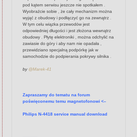
pod kątem serwisu jeszcze nie spotkałem .
Wyobraźcie sobie , że cały mechanizm można
wyjąć z obudowy i podłączyć go na zewnątrz .
W tym celu wiązka przewodów jest
odpowiedniej długości i jest złożona wewnątrz
obudowy . Płytę elektroniki , można odchylić na
zawiasie do góry i aby nam nie opadała ,
przewidziano specjalną podpórkę jak w
samochodzie do podpierania pokrywy silnika .
by
@Marek-41
Zapraszamy do tematu na forum
poświęconemu temu magnetofonowi <–
Philips N-4418 service manual download