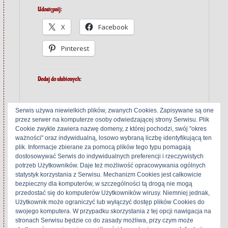
Udostępnij:
X
Facebook
Pinterest
Dodaj do ulubionych:
Serwis używa niewielkich plików, zwanych Cookies. Zapisywane są one
przez serwer na komputerze osoby odwiedzającej strony Serwisu. Plik
Cookie zwykle zawiera nazwę domeny, z której pochodzi, swój "okres
ważności" oraz indywidualną, losowo wybraną liczbę identyfikującą ten
Related
plik. Informacje zbierane za pomocą plików tego typu pomagają
dostosowywać Serwis do indywidualnych preferencji i rzeczywistych
potrzeb Użytkowników. Daje też możliwość opracowywania ogólnych
statystyk korzystania z Serwisu. Mechanizm Cookies jest całkowicie
bezpieczny dla komputerów, w szczególności tą drogą nie mogą
Akai GX-646
Revox PR-99 Mk II
przedostać się do komputerów Użytkowników wirusy. Niemniej jednak,
24 września 2018
3 grudnia 2019
Użytkownik może ograniczyć lub wyłączyć dostęp plików Cookies do
W „4+ tracks"
W „2 tracks"
swojego komputera. W przypadku skorzystania z tej opcji nawigacja na
stronach Serwisu będzie co do zasady możliwa, przy czym może