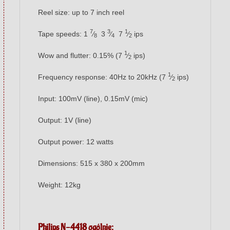
Reel size: up to 7 inch reel
7
3
1
Tape speeds: 1
⁄
3
⁄
7
⁄
ips
8
4
2
1
Wow and flutter: 0.15%
(7
⁄
ips)
2
1
Frequency response: 40Hz to 20kHz
(7
⁄
ips)
2
Input: 100mV (line), 0.15mV (mic)
Output: 1V (line)
Output power: 12 watts
Dimensions: 515 x 380 x 200mm
Weight: 12kg
Philips N-4418
ogólnie: