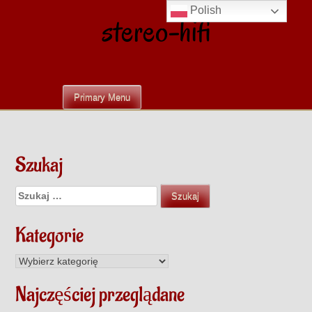
Skip
Polish
stereo-hifi
to
content
Primary Menu
Szukaj
Szukaj:
Kategorie
Kategorie
Najczęściej przeglądane