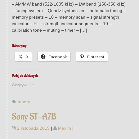
– AM/MW band (522-1605 kHz) – LW band (150-350 kHz)
– tuning system – Quartz synthesizer – automatic tuning –
memory presets – 10 – memory scan – signal strength
indicator – FL – strength indicator segments – 10 –
calibration tone – muting – timer – […]
Udostępnij:
X
Facebook
Pinterest
Dodaj do ulubionych:
Wczytywanie…
tunery
Sony ST-A7B
2 listopada 2019
|
Maxim
|