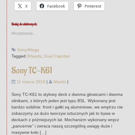
X
Facebook
Pinterest
Dodaj do ulubionych:
Wczytywanie…
Sony/Wega
Tagged
3Heads
,
Dual Capstan
Sony TC-K61
11 marca 2018
|
Maxim
|
Sony TC-K61 to stylowy deck z dwoma głowicami i dwoma
silnikami, z których jeden jest typu BSL. Wykonany jest
bardzo solidnie: front i gałki są aluminiowe, we wnętrzu nie
zobaczymy za dużo tworzyw sztucznych jak to bywa w
deckach z późniejszych lat. Mechanizm wykonany wręcz
„pancernie” i zwraca naszą szczególną uwagę duże i
masywne koło […]