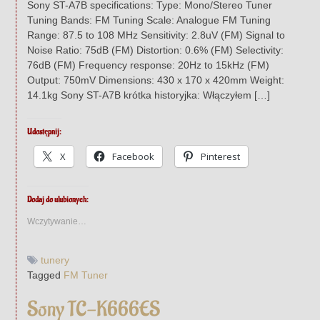
Sony ST-A7B specifications: Type: Mono/Stereo Tuner
Tuning Bands: FM Tuning Scale: Analogue FM Tuning
Range: 87.5 to 108 MHz Sensitivity: 2.8uV (FM) Signal to
Noise Ratio: 75dB (FM) Distortion: 0.6% (FM) Selectivity:
76dB (FM) Frequency response: 20Hz to 15kHz (FM)
Output: 750mV Dimensions: 430 x 170 x 420mm Weight:
14.1kg Sony ST-A7B krótka historyjka: Włączyłem […]
Udostępnij:
X
Facebook
Pinterest
Dodaj do ulubionych:
Wczytywanie…
tunery
Tagged
FM Tuner
Sony TC-K666ES