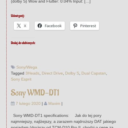
(dolby S) Wow and Flutter: 0.04% Input: […]
Udostępnij:
X
Facebook
Pinterest
Dodaj do ulubionych:
Sony/Wega
Tagged
3Heads
,
Direct Drive
,
Dolby S
,
Dual Capstan
,
Sony Esprit
Sony WMD-DT1
7 lutego 2020
|
Maxim
|
Sony WMD-DT1 specifications: Jak do tej pory
najmniejszy, najlżejszy, a zarazem najdroższy DAT jakiego
posiadam (droższy od TCM-D10 Pro II, chodzi o cenę za