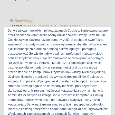
Sony/Wega
Tagged
3Heads
,
Direct Drive
,
Dual Capstan
Serwis używa niewielkich plików, zwanych Cookies. Zapisywane są one
przez serwer na komputerze osoby odwiedzającej strony Serwisu. Plik
Sony TC-K555ESR
Cookie zwykle zawiera nazwę domeny, z której pochodzi, swój "okres
ważności" oraz indywidualną, losowo wybraną liczbę identyfikującą ten
22 czerwca 2017
|
Maxim
|
plik. Informacje zbierane za pomocą plików tego typu pomagają
dostosowywać Serwis do indywidualnych preferencji i rzeczywistych
Sony TC-K555ESR Magnetofon przyjechał do mnie od
potrzeb Użytkowników. Daje też możliwość opracowywania ogólnych
statystyk korzystania z Serwisu. Mechanizm Cookies jest całkowicie
przyjaciela z Japonii . Był w pełni sprawny z dobrym stanie
bezpieczny dla komputerów, w szczególności tą drogą nie mogą
wizualnym wraz z oryginalnym kartonem, ale bez pilota i
przedostać się do komputerów Użytkowników wirusy. Niemniej jednak,
instrukcji . Blachy wewnątrz posiadają „wysypkę” , białe
Użytkownik może ograniczyć lub wyłączyć dostęp plików Cookies do
plamki na obudowie. Zostały wymienione paski, które
swojego komputera. W przypadku skorzystania z tej opcji nawigacja na
pasują od modelu na rynek europejski TC-K730ES.
stronach Serwisu będzie co do zasady możliwa, przy czym może
Różnice w środku w stosunku […]
skutkować ograniczeniem możliwości korzystania z pewnych funkcji.
Administrator danych zastrzega sobie możliwość korzystania z usług
podmiotów trzecich w zakresie opracowania statystyk dotyczących
Udostępnij:
korzystania z Serwisu. Zapewniamy, że w takim przypadku podmiotom
takim nie zostaną przekazane żadne dane identyfikujące Użytkowników.
X
Facebook
Pinterest
W reklamach zamieszczanych na stronach Serwisu mogą być