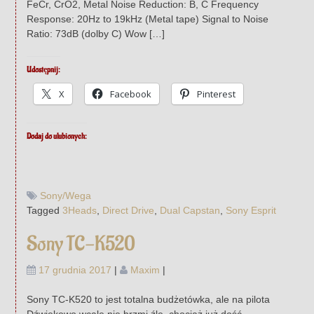
FeCr, CrO2, Metal Noise Reduction: B, C Frequency
Response: 20Hz to 19kHz (Metal tape) Signal to Noise
Ratio: 73dB (dolby C) Wow […]
Udostępnij:
X
Facebook
Pinterest
Dodaj do ulubionych:
Sony/Wega
Tagged
3Heads
,
Direct Drive
,
Dual Capstan
,
Sony Esprit
Sony TC-K520
17 grudnia 2017
|
Maxim
|
Sony TC-K520 to jest totalna budżetówka, ale na pilota
Dźwiękowo wcale nie brzmi źle, chociaż już dość