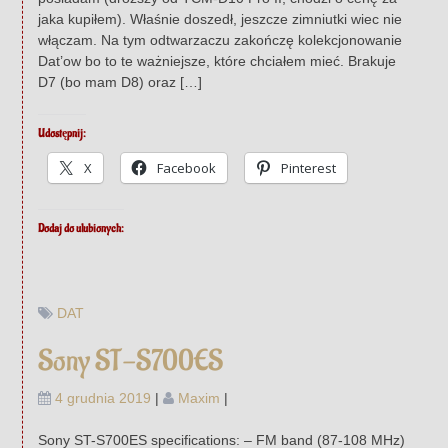
jaka kupiłem). Właśnie doszedł, jeszcze zimniutki wiec nie
włączam. Na tym odtwarzaczu zakończę kolekcjonowanie
Dat’ow bo to te ważniejsze, które chciałem mieć. Brakuje
D7 (bo mam D8) oraz […]
Udostępnij:
X
Facebook
Pinterest
Dodaj do ulubionych:
DAT
Sony ST-S700ES
4 grudnia 2019
|
Maxim
|
Sony ST-S700ES specifications: – FM band (87-108 MHz)