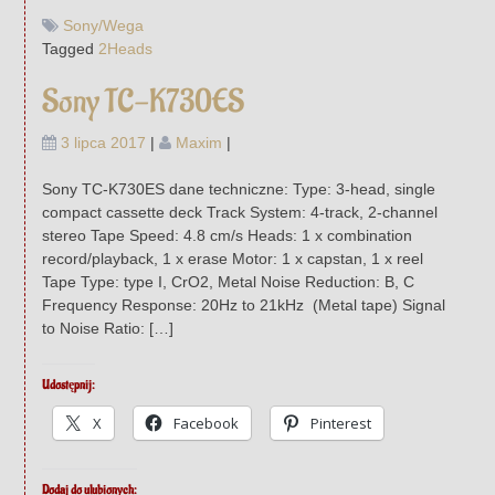
Sony/Wega
Tagged
2Heads
Sony TC-K730ES
3 lipca 2017
|
Maxim
|
Sony TC-K730ES dane techniczne: Type: 3-head, single
compact cassette deck Track System: 4-track, 2-channel
stereo Tape Speed: 4.8 cm/s Heads: 1 x combination
record/playback, 1 x erase Motor: 1 x capstan, 1 x reel
Tape Type: type I, CrO2, Metal Noise Reduction: B, C
Frequency Response: 20Hz to 21kHz (Metal tape) Signal
to Noise Ratio: […]
Udostępnij:
X
Facebook
Pinterest
Dodaj do ulubionych: