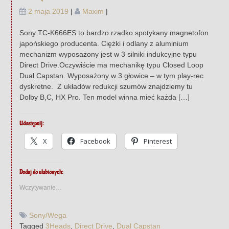
2 maja 2019
|
Maxim
|
Sony TC-K666ES to bardzo rzadko spotykany magnetofon
japońskiego producenta. Ciężki i odlany z aluminium
mechanizm wyposażony jest w 3 silniki indukcyjne typu
Direct Drive.Oczywiście ma mechanikę typu Closed Loop
Dual Capstan. Wyposażony w 3 głowice – w tym play-rec
dyskretne. Z układów redukcji szumów znajdziemy tu
Dolby B,C, HX Pro. Ten model winna mieć każda […]
Udostępnij:
X
Facebook
Pinterest
Dodaj do ulubionych:
Wczytywanie…
Sony/Wega
Tagged
3Heads
,
Direct Drive
,
Dual Capstan