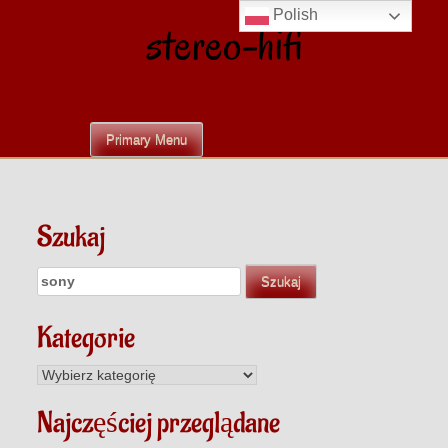
Skip
Polish
stereo-hifi
to
content
Primary Menu
Szukaj
Szukaj:
Kategorie
Kategorie
Najczęściej przeglądane