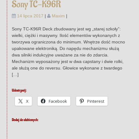
Sony TC-K96R
14 lipca 2017
|
Maxim
|
Sony TC-K96R Deck zbudowany jest wg „starej szkoły”:
wielki, ciężki i masywny. Ilość elementów wykonanych z
tworzywa ograniczona do minimum. Wnętrze dość mocno
upakowane elektroniką. Do napędu mechanizmu służą
dwa silniki indukcyjne uważane za nie do zdarcia.
Mechanizm wyposażony jest w dwa capstany i dwie rolki,
ale służą one do reversu. Głowice wykonane z twardego
[…]
Udostępnij:
X
Facebook
Pinterest
Dodaj do ulubionych: