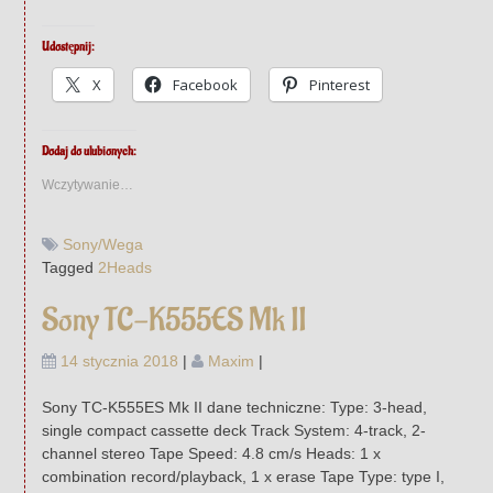
Udostępnij:
X
Facebook
Pinterest
Dodaj do ulubionych:
Wczytywanie…
Sony/Wega
Tagged
2Heads
Sony TC-K555ES Mk II
14 stycznia 2018
|
Maxim
|
Sony TC-K555ES Mk II dane techniczne: Type: 3-head,
single compact cassette deck Track System: 4-track, 2-
channel stereo Tape Speed: 4.8 cm/s Heads: 1 x
combination record/playback, 1 x erase Tape Type: type I,