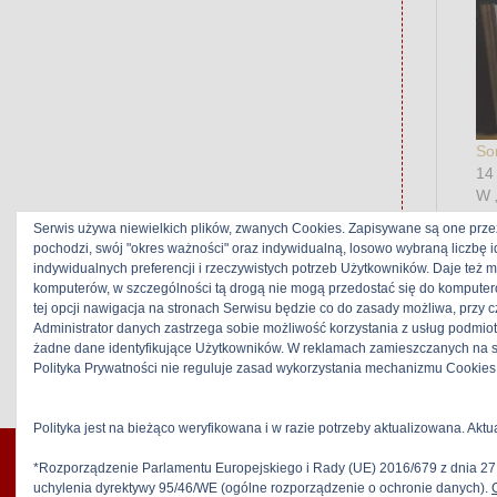
So
14
W 
Serwis używa niewielkich plików, zwanych Cookies. Zapisywane są one prze
pochodzi, swój "okres ważności" oraz indywidualną, losowo wybraną liczbę 
indywidualnych preferencji i rzeczywistych potrzeb Użytkowników. Daje też 
komputerów, w szczególności tą drogą nie mogą przedostać się do komputer
Ta
tej opcji nawigacja na stronach Serwisu będzie co do zasady możliwa, przy
Administrator danych zastrzega sobie możliwość korzystania z usług podmio
żadne dane identyfikujące Użytkowników. W reklamach zamieszczanych na s
Polityka Prywatności nie reguluje zasad wykorzystania mechanizmu Cookies 
Polityka jest na bieżąco weryfikowana i w razie potrzeby aktualizowana. Aktu
*Rozporządzenie Parlamentu Europejskiego i Rady (UE) 2016/679 z dnia 27
uchylenia dyrektywy 95/46/WE (ogólne rozporządzenie o ochronie danych).