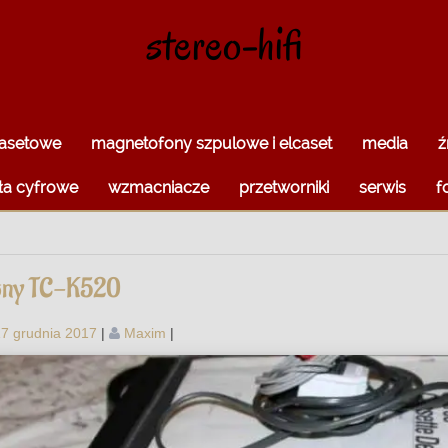
stereo-hifi
kasetowe
magnetofony szpulowe i elcaset
media
ź
ła cyfrowe
wzmacniacze
przetworniki
serwis
f
ony TC-K520
17 grudnia 2017
|
Maxim
|