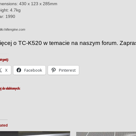
mensions: 430 x 123 x 285mm
ight: 4.7kg
ar: 1990
dło:hifiengine.com
ięcej o TC-K520 w temacie na naszym forum. Zapr
tępnij:
X
Facebook
Pinterest
j do ulubionych:
ated