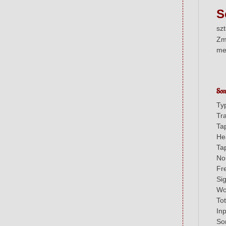
S
sz
Zmo
me
Son
Ty
Tr
Ta
He
Ta
No
Fr
Si
Wo
To
Inp
So