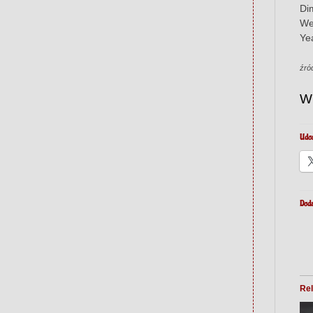
Di
We
Ye
źró
W
Udos
Doda
Rel