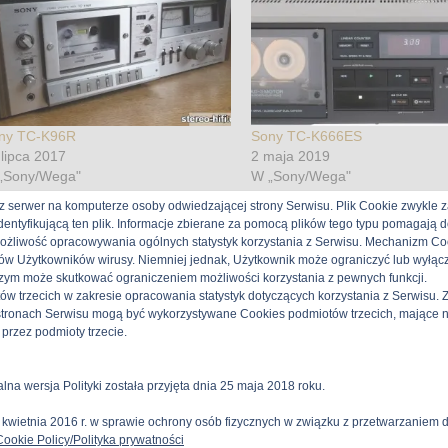
ny TC-K96R
Sony TC-K666ES
 lipca 2017
2 maja 2019
„Sony/Wega"
W „Sony/Wega"
z serwer na komputerze osoby odwiedzającej strony Serwisu. Plik Cookie zwykle z
identyfikującą ten plik. Informacje zbierane za pomocą plików tego typu pomagają
możliwość opracowywania ogólnych statystyk korzystania z Serwisu. Mechanizm Coo
Sony/Wega
ów Użytkowników wirusy. Niemniej jednak, Użytkownik może ograniczyć lub wyłąc
gged
2Heads
 czym może skutkować ograniczeniem możliwości korzystania z pewnych funkcji.
tów trzecich w zakresie opracowania statystyk dotyczących korzystania z Serwisu
tronach Serwisu mogą być wykorzystywane Cookies podmiotów trzecich, mające na 
przez podmioty trzecie.
alna wersja Polityki została przyjęta dnia 25 maja 2018 roku.
stereo-hifi 2026 | All Rights Reserved
 kwietnia 2016 r. w sprawie ochrony osób fizycznych w związku z przetwarzaniem
Cookie Policy/Polityka prywatności