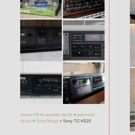
stereo-hifi
>
cassette decks
>
japanese
decks
>
Sony/Wega
>
Sony TC-K520