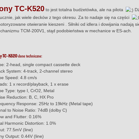
ony TC-K520
to jest totalna budżetówka, ale na pilota
Dź
tucznie, jak wiele decków z tego okresu. Za to nadaje się na części
toryzowane otwieranie kieszeni . Silniki od idlera i dowijania nadają s
chanizmu TCM-200V1, stąd podobieństwa w mechanice w ES-ach.
y TC-K520
dane techniczne:
pe: 2-head, single compact cassette deck
ack System: 4-track, 2-channel stereo
pe Speed: 4.8 cm/s
ads: 1 x record/playback, 1 x erase
pe Type: type I, CrO2, Metal
ise Reduction: B, C, HX Pro
equency Response: 25Hz to 19kHz (Metal tape)
gnal to Noise Ratio: 74dB (dolby C)
w and Flutter: 0.16%
tal Harmonic Distortion: 1.0%
ut: 77.5mV (line)
ny Output: 0.44V (line)