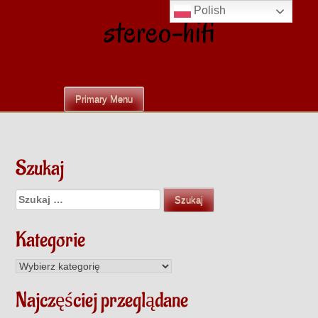
Skip
Polish
stereo-hifi
to
content
Primary Menu
Szukaj
Szukaj:
Kategorie
Kategorie
Najczęściej przeglądane