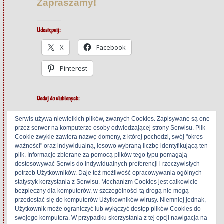
Zapraszamy!
Udostępnij:
X
Facebook
Pinterest
Dodaj do ulubionych:
Serwis używa niewielkich plików, zwanych Cookies. Zapisywane są one
przez serwer na komputerze osoby odwiedzającej strony Serwisu. Plik
Cookie zwykle zawiera nazwę domeny, z której pochodzi, swój "okres
ważności" oraz indywidualną, losowo wybraną liczbę identyfikującą ten
plik. Informacje zbierane za pomocą plików tego typu pomagają
Related
dostosowywać Serwis do indywidualnych preferencji i rzeczywistych
potrzeb Użytkowników. Daje też możliwość opracowywania ogólnych
statystyk korzystania z Serwisu. Mechanizm Cookies jest całkowicie
bezpieczny dla komputerów, w szczególności tą drogą nie mogą
przedostać się do komputerów Użytkowników wirusy. Niemniej jednak,
Sony TC-KE300
Sony TC-FX100
Użytkownik może ograniczyć lub wyłączyć dostęp plików Cookies do
11 czerwca 2018
10 czerwca 2018
swojego komputera. W przypadku skorzystania z tej opcji nawigacja na