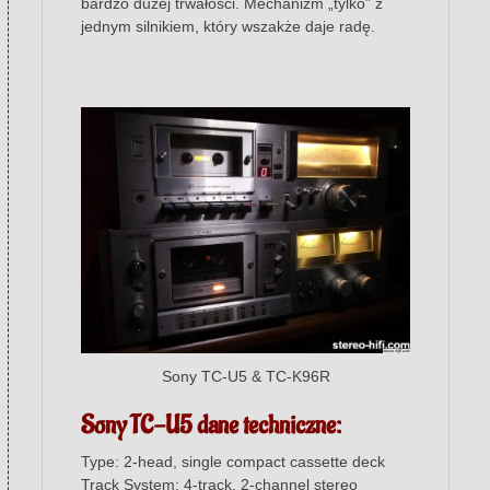
bardzo dużej trwałości. Mechanizm „tylko” z
jednym silnikiem, który wszakże daje radę.
Sony TC-U5 & TC-K96R
Sony TC-U5 dane techniczne:
Type: 2-head, single compact cassette deck
Track System: 4-track, 2-channel stereo