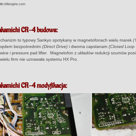
dło:hifiengine.com
akamichi CR-4 budowa:
chanizm to typowy Sankyo spotykany w magnetofonach wielu marek
(
pędem bezpośrednim
(Direct Drive)
i dwoma capstanam
(Closed Loop 
owice i pressure pad lifter. Magnetofon z układów redukcji szumów posia
ewielu firm nie uznawała systemu HX Pro.
kamichi CR-4 modyfikacja: