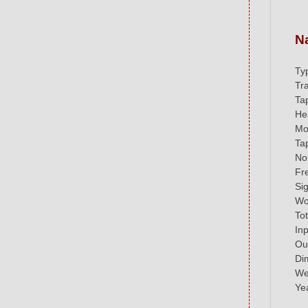
N
Ty
Tr
Ta
He
Mo
Ta
No
Fr
Si
Wo
To
Inp
Out
Di
We
Ye