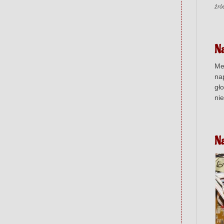
źró
N
Me
na
gł
ni
Na