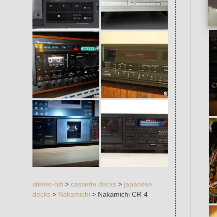
stereo-hifi
>
cassette decks
>
japanese
decks
>
Nakamichi
>
Nakamichi CR-4