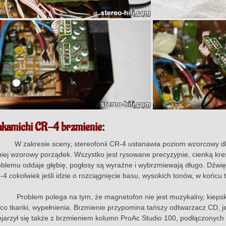
kamichi CR-4 brzmienie:
zakresie sceny, stereofonii CR-4 ustanawia poziom wzorcowy dla k
niej wzorowy porządek. Wszystko jest rysowane precyzyjnie, cienką 
oblemu oddaje głębię, pogłosy są wyraźne i wybrzmiewają długo. Dźwięk 
-4 cokolwiek jeśli idzie o rozciągnięcie basu, wysokich tonów, w końcu 
oblem polega na tym,
że magnetofon nie jest muzykalny, kiep
eco tkanki, wypełnienia. Brzmienie przypomina tańszy odtwarzacz CD, j
ojarzył się także z brzmieniem kolumn ProAc Studio 100, podłączonych 