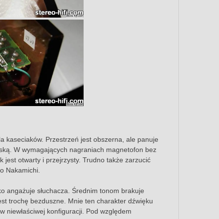
aseciaków. Przestrzeń jest obszerna, ale panuje
kreską. W wymagających nagraniach magnetofon bez
jest otwarty i przejrzysty. Trudno także zarzucić
to Nakamichi.
sko angażuje słuchacza. Średnim tonom brakuje
est trochę bezduszne. Mnie ten charakter dźwięku
w niewłaściwej konfiguracji. Pod względem