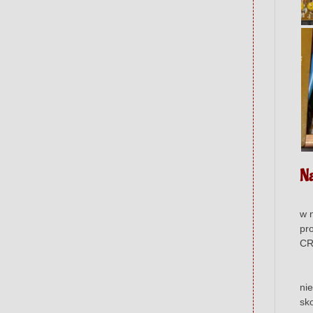
Na
W 
w 
pr
CR
Pr
ni
sk