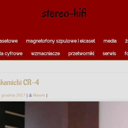
stereo-hifi
kasetowe
magnetofony szpulowe i elcaset
media
ź
ła cyfrowe
wzmacniacze
przetworniki
serwis
f
kamichi CR-4
 grudnia 2017
|
Maxim
|