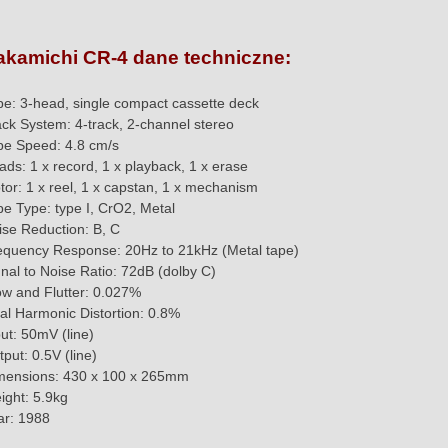
akamichi CR-4 dane techniczne:
pe: 3-head, single compact cassette deck
ack System: 4-track, 2-channel stereo
pe Speed: 4.8 cm/s
ads: 1 x record, 1 x playback, 1 x erase
tor: 1 x reel, 1 x capstan, 1 x mechanism
pe Type: type I, CrO2, Metal
ise Reduction: B, C
equency Response: 20Hz to 21kHz (Metal tape)
gnal to Noise Ratio: 72dB (dolby C)
w and Flutter: 0.027%
tal Harmonic Distortion: 0.8%
ut: 50mV (line)
put: 0.5V (line)
mensions: 430 x 100 x 265mm
ight: 5.9kg
ar: 1988