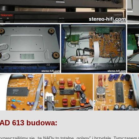
AD 613 budowa:
zyzwyczailiśmy się, że NADy to totalne „golasy” i brzydale. Tymczasem