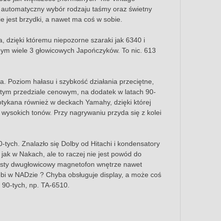
, automatyczny wybór rodzaju taśmy oraz świetny
ie jest brzydki, a nawet ma coś w sobie.
 dzięki któremu niepozorne szaraki jak 6340 i
amym wiele 3 głowicowych Japończyków. To nic. 613
. Poziom hałasu i szybkość działania przeciętne,
 w tym przedziale cenowym, na dodatek w latach 90-
potykana również w deckach Yamahy, dzięki której
wysokich tonów. Przy nagrywaniu przyda się z kolei
90-tych. Znalazło się Dolby od Hitachi i kondensatory
 jak w Nakach, ale to raczej nie jest powód do
 prosty dwugłowicowy magnetofon wnętrze nawet
robi w NADzie ? Chyba obsługuje display, a może coś
 90-tych, np. TA-6510.