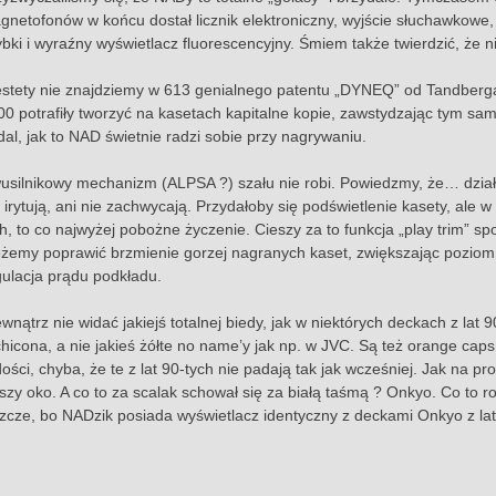
gnetofonów w końcu dostał licznik elektroniczny, wyjście słuchawkowe
ybki i wyraźny wyświetlacz fluorescencyjny. Śmiem także twierdzić, że n
estety nie znajdziemy w 613 genialnego patentu „DYNEQ” od Tandberga,
00 potrafiły tworzyć na kasetach kapitalne kopie, zawstydzając tym s
dal, jak to NAD świetnie radzi sobie przy nagrywaniu.
usilnikowy mechanizm (ALPSA ?) szału nie robi. Powiedzmy, że… działa
e irytują, ani nie zachwycają. Przydałoby się podświetlenie kasety, ale
ch, to co najwyżej pobożne życzenie. Cieszy za to funkcja „play trim” s
żemy poprawić brzmienie gorzej nagranych kaset, zwiększając poziom 
gulacja prądu podkładu.
nątrz nie widać jakiejś totalnej biedy, jak w niektórych deckach z lat 
chicona, a nie jakieś żółte no name’y jak np. w JVC. Są też orange caps
dości, chyba, że te z lat 90-tych nie padają tak jak wcześniej. Jak na
eszy oko. A co to za scalak schował się za białą taśmą ? Onkyo. Co to 
szcze, bo NADzik posiada wyświetlacz identyczny z deckami Onkyo z lat