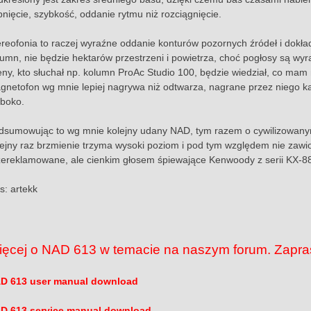
pnięcie, szybkość, oddanie rytmu niż rozciągnięcie.
ereofonia to raczej wyraźne oddanie konturów pozornych źródeł i dokła
lumn, nie będzie hektarów przestrzeni i powietrza, choć pogłosy są wyr
eny, kto słuchał np. kolumn ProAc Studio 100, będzie wiedział, co mam 
gnetofon wg mnie lepiej nagrywa niż odtwarza, nagrane przez niego ka
ęboko.
dsumowując to wg mnie kolejny udany NAD, tym razem o cywilizowanym 
lejny raz brzmienie trzyma wysoki poziom i pod tym względem nie zawio
zereklamowane, ale cienkim głosem śpiewające Kenwoody z serii KX-880
s: artekk
ięcej o NAD 613 w temacie na naszym forum. Zapr
D 613 user manual download
D 613 service manual download