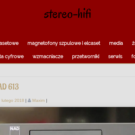
stereo-hifi
kasetowe
magnetofony szpulowe i elcaset
media
ź
ła cyfrowe
wzmacniacze
przetworniki
serwis
f
AD 613
 lutego 2018
|
Maxim
|