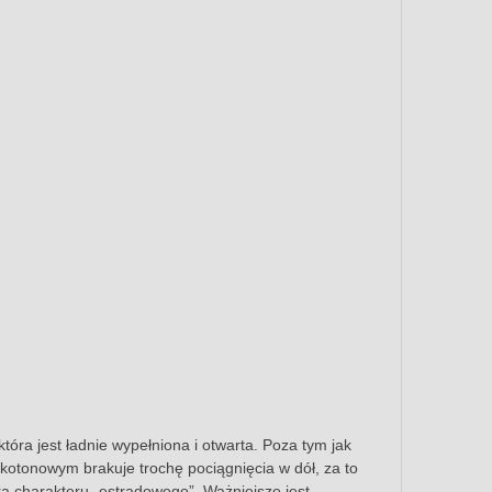
óra jest ładnie wypełniona i otwarta. Poza tym jak
kotonowym brakuje trochę pociągnięcia w dół, za to
a charakteru „estradowego”. Ważniejsze jest