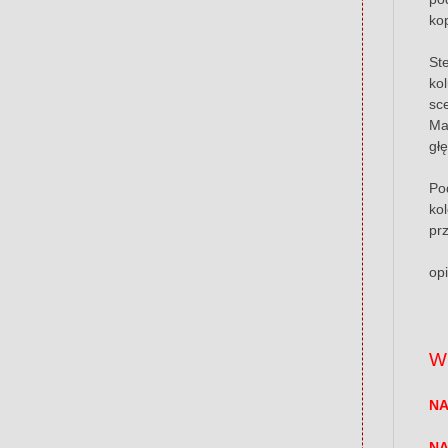
ko
St
ko
sc
Ma
gł
Po
ko
pr
opi
W
NA
NA