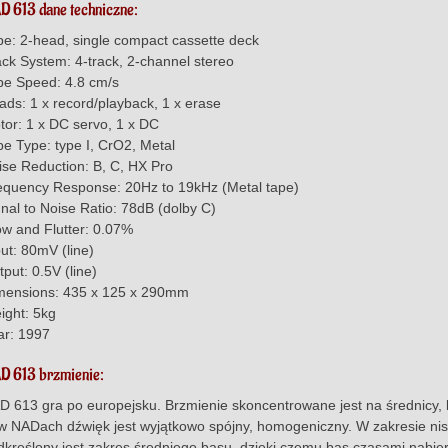
D 613 dane techniczne:
pe: 2-head, single compact cassette deck
ack System: 4-track, 2-channel stereo
pe Speed: 4.8 cm/s
ads: 1 x record/playback, 1 x erase
tor: 1 x DC servo, 1 x DC
pe Type: type I, CrO2, Metal
ise Reduction: B, C, HX Pro
equency Response: 20Hz to 19kHz (Metal tape)
gnal to Noise Ratio: 78dB (dolby C)
w and Flutter: 0.07%
ut: 80mV (line)
put: 0.5V (line)
mensions: 435 x 125 x 290mm
ight: 5kg
ar: 1997
D 613 brzmienie:
D 613 gra po europejsku. Brzmienie skoncentrowane jest na średnicy, kt
 w NADach dźwięk jest wyjątkowo spójny, homogeniczny. W zakresie nis
dkreślony jest zakres średniego basu, dzięki czemu bas czasami nabier