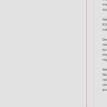
ma
sz
Ni
61
na
Dw
ni
ty
mo
re
Wew
Ni
ra
ci
je