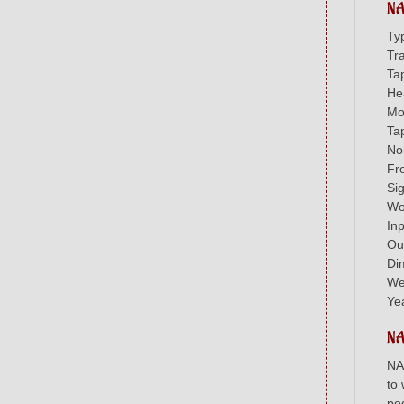
NA
Ty
Tr
Ta
He
Mo
Ta
No
Fr
Si
Wo
Inp
Out
Di
We
Ye
NA
NA
to
po