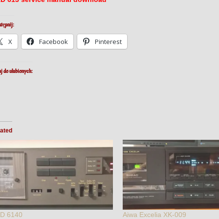
tępnij:
X
Facebook
Pinterest
j do ulubionych:
ated
D 6140
Aiwa Excelia XK-009