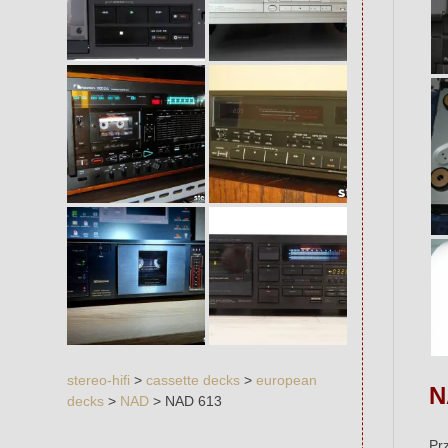
stereo-hifi
>
cassette decks
>
european
N
decks
>
NAD
>
NAD 613
Pr