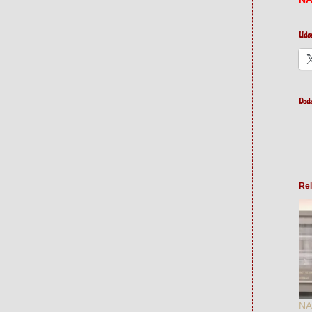
Udos
Doda
Rel
NA