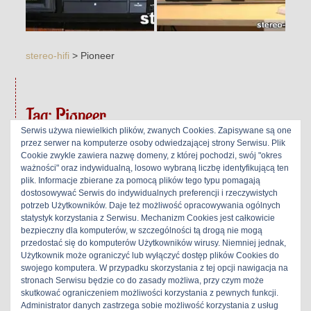
stereo-hifi
>
Pioneer
Tag:
Pioneer
Serwis używa niewielkich plików, zwanych Cookies. Zapisywane są one
przez serwer na komputerze osoby odwiedzającej strony Serwisu. Plik
Cookie zwykle zawiera nazwę domeny, z której pochodzi, swój "okres
ważności" oraz indywidualną, losowo wybraną liczbę identyfikującą ten
Pioneer CT-A9D
plik. Informacje zbierane za pomocą plików tego typu pomagają
dostosowywać Serwis do indywidualnych preferencji i rzeczywistych
potrzeb Użytkowników. Daje też możliwość opracowywania ogólnych
27 lutego 2024
|
Maxim
|
statystyk korzystania z Serwisu. Mechanizm Cookies jest całkowicie
bezpieczny dla komputerów, w szczególności tą drogą nie mogą
przedostać się do komputerów Użytkowników wirusy. Niemniej jednak,
Użytkownik może ograniczyć lub wyłączyć dostęp plików Cookies do
swojego komputera. W przypadku skorzystania z tej opcji nawigacja na
stronach Serwisu będzie co do zasady możliwa, przy czym może
skutkować ograniczeniem możliwości korzystania z pewnych funkcji.
Administrator danych zastrzega sobie możliwość korzystania z usług