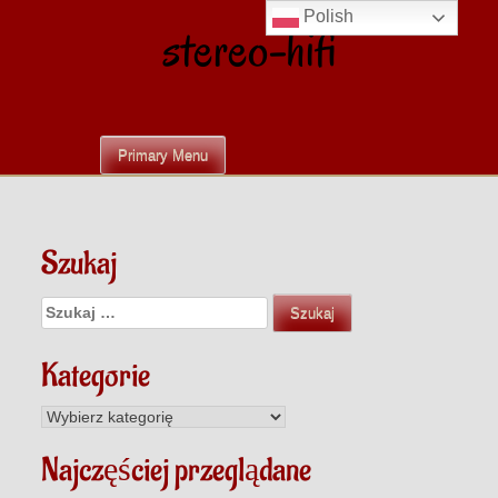
Skip
Polish
stereo-hifi
to
content
Primary Menu
Szukaj
Szukaj:
Kategorie
Kategorie
Najczęściej przeglądane