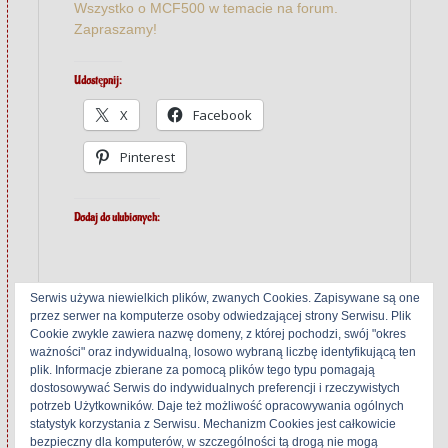
Wszystko o MCF500 w temacie na forum.
Zapraszamy!
Udostępnij:
X
Facebook
Pinterest
Dodaj do ulubionych:
Serwis używa niewielkich plików, zwanych Cookies. Zapisywane są one
przez serwer na komputerze osoby odwiedzającej strony Serwisu. Plik
Cookie zwykle zawiera nazwę domeny, z której pochodzi, swój "okres
Related
ważności" oraz indywidualną, losowo wybraną liczbę identyfikującą ten
plik. Informacje zbierane za pomocą plików tego typu pomagają
dostosowywać Serwis do indywidualnych preferencji i rzeczywistych
potrzeb Użytkowników. Daje też możliwość opracowywania ogólnych
statystyk korzystania z Serwisu. Mechanizm Cookies jest całkowicie
Grundig CF-7500
Grundig CF 5500-
bezpieczny dla komputerów, w szczególności tą drogą nie mogą