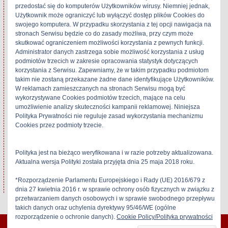
24 czerwca 2017
2
przedostać się do komputerów Użytkowników wirusy. Niemniej jednak,
W „Grundig"
6 lipca 2017
Użytkownik może ograniczyć lub wyłączyć dostęp plików Cookies do
W „Grundig"
swojego komputera. W przypadku skorzystania z tej opcji nawigacja na
stronach Serwisu będzie co do zasady możliwa, przy czym może
skutkować ograniczeniem możliwości korzystania z pewnych funkcji.
Administrator danych zastrzega sobie możliwość korzystania z usług
podmiotów trzecich w zakresie opracowania statystyk dotyczących
korzystania z Serwisu. Zapewniamy, że w takim przypadku podmiotom
Grundig Fine Arts
takim nie zostaną przekazane żadne dane identyfikujące Użytkowników.
CCT-903
W reklamach zamieszczanych na stronach Serwisu mogą być
14 sierpnia 2018
wykorzystywane Cookies podmiotów trzecich, mające na celu
W „Grundig"
umożliwienie analizy skuteczności kampanii reklamowej. Niniejsza
Polityka Prywatności nie reguluje zasad wykorzystania mechanizmu
Cookies przez podmioty trzecie.
Grundig
Polityka jest na bieżąco weryfikowana i w razie potrzeby aktualizowana.
Tagged
2Heads
Aktualna wersja Polityki została przyjęta dnia 25 maja 2018 roku.
*Rozporządzenie Parlamentu Europejskiego i Rady (UE) 2016/679 z
dnia 27 kwietnia 2016 r. w sprawie ochrony osób fizycznych w związku z
przetwarzaniem danych osobowych i w sprawie swobodnego przepływu
takich danych oraz uchylenia dyrektywy 95/46/WE (ogólne
rozporządzenie o ochronie danych).
Cookie Policy/Polityka prywatności