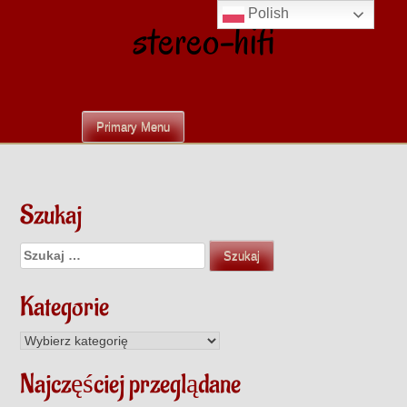
Skip
Polish
stereo-hifi
to
content
Primary Menu
Szukaj
Szukaj:
Kategorie
Kategorie
Najczęściej przeglądane