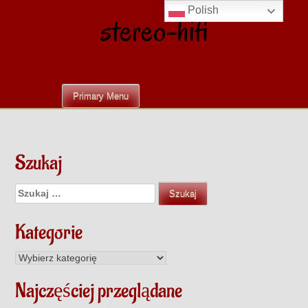
Skip
Polish
stereo-hifi
to
content
Primary Menu
Szukaj
Szukaj:
Kategorie
Kategorie
Najczęściej przeglądane