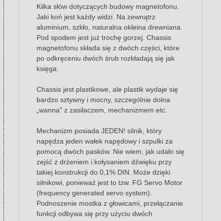
Kilka słów dotyczących budowy magnetofonu.
Jaki koń jest każdy widzi. Na zewnątrz
aluminium, szkło, naturalna okleina drewniana.
Pod spodem jest już trochę gorzej. Chassis
magnetofonu składa się z dwóch części, które
po odkręceniu dwóch śrub rozkładają się jak
księga.
Chassis jest plastikowe, ale plastik wydaje się
bardzo sztywny i mocny, szczególnie dolna
„wanna” z zasilaczem, mechanizmem etc.
Mechanizm posiada JEDEN! silnik, który
napędza jeden wałek napędowy i szpulki za
pomocą dwóch pasków. Nie wiem, jak udało się
zejść z drżeniem i kołysaniem dźwięku przy
takiej konstrukcji do 0,1% DIN. Może dzięki
silnikowi, ponieważ jest to tzw. FG Servo Motor
(frequency generated servo system).
Podnoszenie mostka z głowicami, przełączanie
funkcji odbywa się przy użyciu dwóch