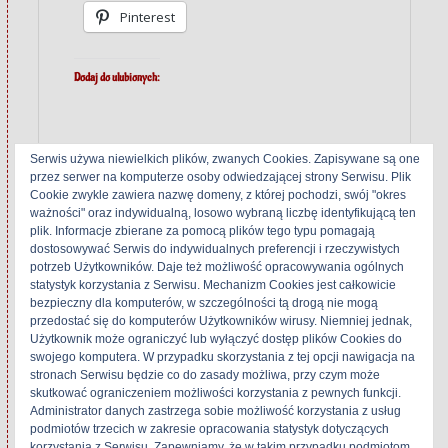
Pinterest
Dodaj do ulubionych:
Serwis używa niewielkich plików, zwanych Cookies. Zapisywane są one
przez serwer na komputerze osoby odwiedzającej strony Serwisu. Plik
Cookie zwykle zawiera nazwę domeny, z której pochodzi, swój "okres
Related
ważności" oraz indywidualną, losowo wybraną liczbę identyfikującą ten
plik. Informacje zbierane za pomocą plików tego typu pomagają
dostosowywać Serwis do indywidualnych preferencji i rzeczywistych
potrzeb Użytkowników. Daje też możliwość opracowywania ogólnych
statystyk korzystania z Serwisu. Mechanizm Cookies jest całkowicie
Bang & Olufsen
ZRK M9012
bezpieczny dla komputerów, w szczególności tą drogą nie mogą
Beocord 6500
6 czerwca 2018
przedostać się do komputerów Użytkowników wirusy. Niemniej jednak,
23 września 2019
W „ZRK Kasprzak"
Użytkownik może ograniczyć lub wyłączyć dostęp plików Cookies do
W „Bang &
swojego komputera. W przypadku skorzystania z tej opcji nawigacja na
stronach Serwisu będzie co do zasady możliwa, przy czym może
Olufsen"
skutkować ograniczeniem możliwości korzystania z pewnych funkcji.
Administrator danych zastrzega sobie możliwość korzystania z usług
podmiotów trzecich w zakresie opracowania statystyk dotyczących
korzystania z Serwisu. Zapewniamy, że w takim przypadku podmiotom