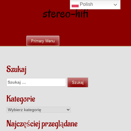
Skip
Polish
stereo-hifi
to
content
Primary Menu
Szukaj
Szukaj:
Kategorie
Kategorie
Najczęściej przeglądane