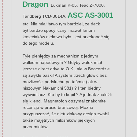
Dragon
, Luxman K-05, Teac Z-7000,
ASC AS-3001
Tandberg TCD-3014A,
etc. Nie miał łatwo tym bardziej, że deck
był bardzo specyficzny i nawet fanom
kaseciaków niełatwo było i jest przekonać się
do tego modelu.
Tyle pieniędzy za mechanizm z jednym
wałkiem napędowym ? Gdyby wałek miał
jeszcze direct drive to O.K., ale w Beocordzie
są zwykłe paski! A system trzech głowic bez
możliwości podsłuchu po taśmie (jak w
niszowym Nakamichi 581) ? I ten biedny
wyświetlacz. Kto by to kupił ? A jednak znaleźli
się klienci. Magnetofon otrzymał znakomite
recenzje w prasie branżowej. Można
przypuszczać, że nietuzinkowy design zwabił
także majętnych miłośników pięknych
przedmiotów.