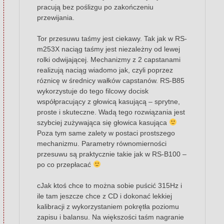
pracują bez poślizgu po zakończeniu
przewijania.
Tor przesuwu taśmy jest ciekawy. Tak jak w RS-
m253X naciąg taśmy jest niezależny od lewej
rolki odwijającej. Mechanizmy z 2 capstanami
realizują naciąg wiadomo jak, czyli poprzez
róznicę w średnicy wałków capstanów. RS-B85
wykorzystuje do tego filcowy docisk
współpracujący z głowicą kasującą – sprytne,
proste i skuteczne. Wadą tego rozwiązania jest
szybciej zużywająca się głowica kasująca
Poza tym same zalety w postaci prostszego
mechanizmu. Parametry równomierności
przesuwu są praktycznie takie jak w RS-B100 –
po co przepłacać
cJak ktoś chce to można sobie puścić 315Hz i
ile tam jeszcze chce z CD i dokonać lekkiej
kalibracji z wykorzystaniem pokrętła poziomu
zapisu i balansu. Na większości taśm nagranie