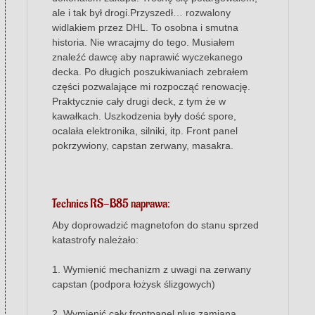
ale i tak był drogi.Przyszedł… rozwalony
widlakiem przez DHL. To osobna i smutna
historia. Nie wracajmy do tego. Musiałem
znaleźć dawcę aby naprawić wyczekanego
decka. Po długich poszukiwaniach zebrałem
części pozwalające mi rozpocząć renowację.
Praktycznie cały drugi deck, z tym że w
kawałkach. Uszkodzenia były dość spore,
ocalała elektronika, silniki, itp. Front panel
pokrzywiony, capstan zerwany, masakra.
Technics RS-B85 naprawa:
Aby doprowadzić magnetofon do stanu sprzed
katastrofy należało:
1. Wymienić mechanizm z uwagi na zerwany
capstan (podpora łożysk ślizgowych)
2. Wymienić cały frontpanel plus zamiana