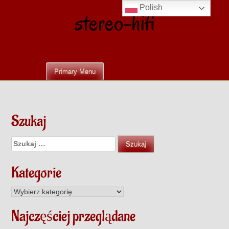
Skip
Polish
stereo-hifi
to
content
Primary Menu
Szukaj
Szukaj:
Kategorie
Kategorie
Najczęściej przeglądane