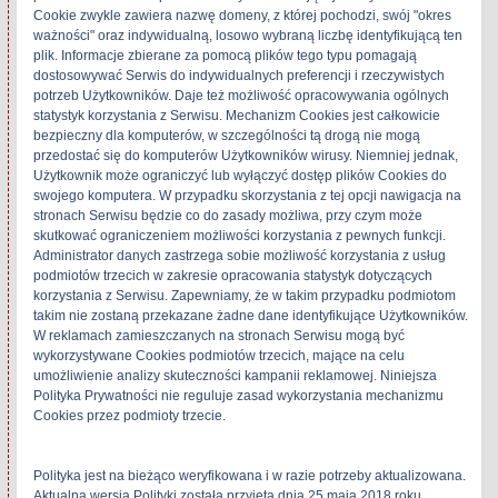
Cookie zwykle zawiera nazwę domeny, z której pochodzi, swój "okres
ważności" oraz indywidualną, losowo wybraną liczbę identyfikującą ten
Related
plik. Informacje zbierane za pomocą plików tego typu pomagają
dostosowywać Serwis do indywidualnych preferencji i rzeczywistych
potrzeb Użytkowników. Daje też możliwość opracowywania ogólnych
statystyk korzystania z Serwisu. Mechanizm Cookies jest całkowicie
bezpieczny dla komputerów, w szczególności tą drogą nie mogą
Technics RS-
Technics RS-B55
przedostać się do komputerów Użytkowników wirusy. Niemniej jednak,
M253X
20 czerwca 2019
Użytkownik może ograniczyć lub wyłączyć dostęp plików Cookies do
22 kwietnia 2018
W „Technics"
swojego komputera. W przypadku skorzystania z tej opcji nawigacja na
stronach Serwisu będzie co do zasady możliwa, przy czym może
W „Technics"
skutkować ograniczeniem możliwości korzystania z pewnych funkcji.
Administrator danych zastrzega sobie możliwość korzystania z usług
podmiotów trzecich w zakresie opracowania statystyk dotyczących
korzystania z Serwisu. Zapewniamy, że w takim przypadku podmiotom
takim nie zostaną przekazane żadne dane identyfikujące Użytkowników.
Technics RS-B905
W reklamach zamieszczanych na stronach Serwisu mogą być
10 lutego 2018
wykorzystywane Cookies podmiotów trzecich, mające na celu
W „Technics"
umożliwienie analizy skuteczności kampanii reklamowej. Niniejsza
Polityka Prywatności nie reguluje zasad wykorzystania mechanizmu
Cookies przez podmioty trzecie.
Technics
Polityka jest na bieżąco weryfikowana i w razie potrzeby aktualizowana.
Tagged
3Heads
,
dBx
Aktualna wersja Polityki została przyjęta dnia 25 maja 2018 roku.