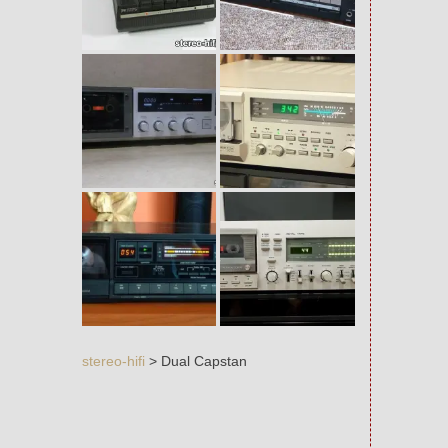
stereo-hifi
>
Dual Capstan