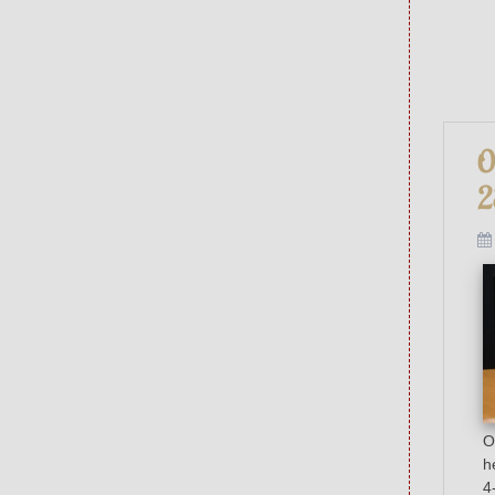
O
2
O
h
4