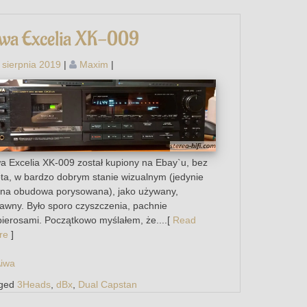
wa Excelia XK-009
 sierpnia 2019
|
Maxim
|
a Excelia XK-009 został kupiony na Ebay`u, bez
ota, w bardzo dobrym stanie wizualnym (jedynie
na obudowa porysowana), jako używany,
awny. Było sporo czyszczenia, pachnie
ierosami. Początkowo myślałem, że....[
Read
re
]
iwa
ged
3Heads
,
dBx
,
Dual Capstan