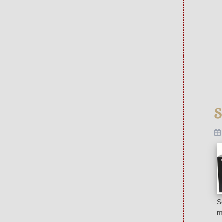
S
S
m