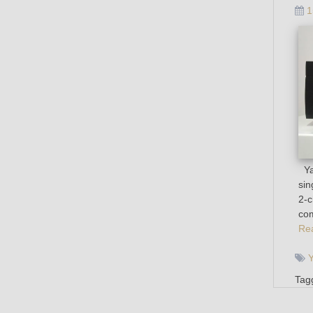
1
Yam
sin
2-c
com
Re
Tag