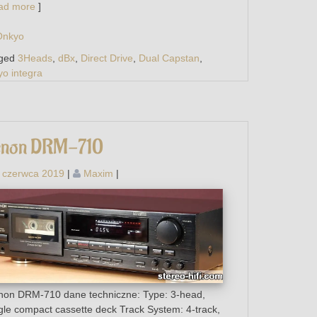
ad more
]
Onkyo
ged
3Heads
,
dBx
,
Direct Drive
,
Dual Capstan
,
yo integra
enon DRM-710
 czerwca 2019
|
Maxim
|
on DRM-710 dane techniczne: Type: 3-head,
gle compact cassette deck Track System: 4-track,