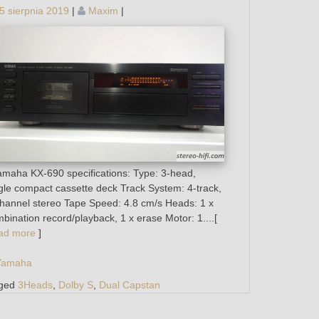
5 sierpnia 2019
|
Maxim
|
aha KX-690 specifications: Type: 3-head,
gle compact cassette deck Track System: 4-track,
hannel stereo Tape Speed: 4.8 cm/s Heads: 1 x
bination record/playback, 1 x erase Motor: 1....[
ad more
]
Yamaha
ged
3Heads
,
Dolby S
,
Dual Capstan