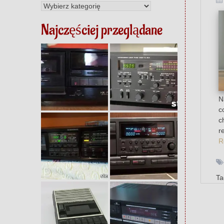
Kategorie
Najczęściej przeglądane
N
c
c
r
R
T