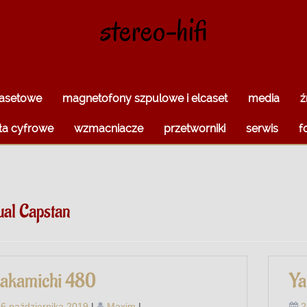
stereo-hifi
kasetowe
magnetofony szpulowe i elcaset
media
ź
ła cyfrowe
wzmacniacze
przetworniki
serwis
f
al Capstan
akamichi 480
Y
6 października 2019
|
Maxim
|
2