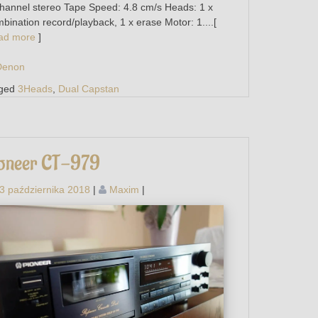
hannel stereo Tape Speed: 4.8 cm/s Heads: 1 x
bination record/playback, 1 x erase Motor: 1....[
ad more
]
Denon
ged
3Heads
,
Dual Capstan
oneer CT-979
3 października 2018
|
Maxim
|