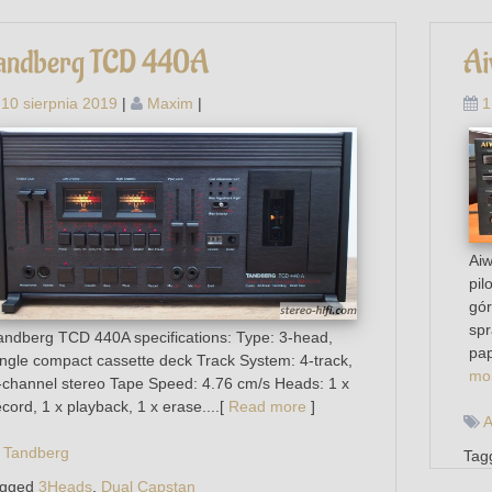
andberg TCD 440A
Ai
10 sierpnia 2019
|
Maxim
|
1
Aiw
pil
gór
spr
andberg TCD 440A specifications: Type: 3-head,
pap
ingle compact cassette deck Track System: 4-track,
mo
-channel stereo Tape Speed: 4.76 cm/s Heads: 1 x
ecord, 1 x playback, 1 x erase....[
Read more
]
A
Tandberg
Tag
agged
3Heads
,
Dual Capstan