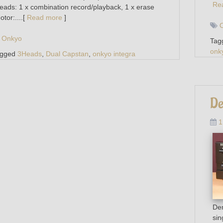
Re
eads: 1 x combination record/playback, 1 x erase
otor:....[
Read more
]
Onkyo
Tag
onk
agged
3Heads
,
Dual Capstan
,
onkyo integra
D
1
Den
sin