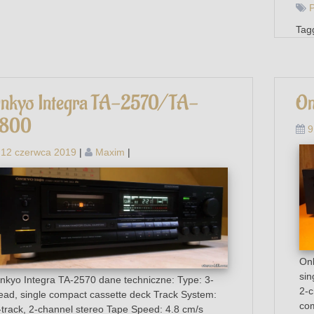
P
Tag
nkyo Integra TA-2570/TA-
On
800
9
12 czerwca 2019
|
Maxim
|
Onk
sin
nkyo Integra TA-2570 dane techniczne: Type: 3-
2-c
ead, single compact cassette deck Track System:
com
-track, 2-channel stereo Tape Speed: 4.8 cm/s