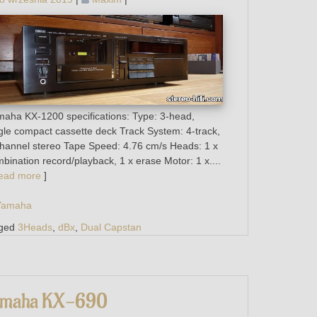
wpisach
aha KX-1200 specifications: Type: 3-head,
gle compact cassette deck Track System: 4-track,
hannel stereo Tape Speed: 4.76 cm/s Heads: 1 x
bination record/playback, 1 x erase Motor: 1 x....
ead more
]
Yamaha
ged
3Heads
,
dBx
,
Dual Capstan
amaha KX-690