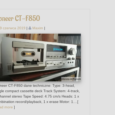
oneer CT-F850
9 czerwca 2019
|
Maxim
|
neer CT-F850 dane techniczne: Type: 3-head,
gle compact cassette deck Track System: 4-track,
hannel stereo Tape Speed: 4.75 cm/s Heads: 1 x
bination record/playback, 1 x erase Motor: 1....[
ad more
]