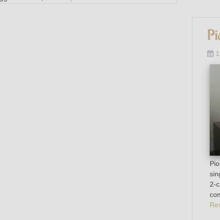
Pi
1
Pio
sin
2-c
com
Re