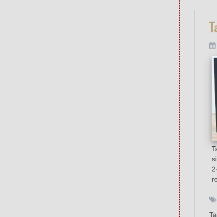
T
T
s
2
r
T