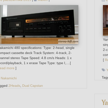
Yam
sin
akamichi 480 specifications: Type: 2-head, single
2-c
ompact cassette deck Track System: 4-track, 2-
com
hannel stereo Tape Speed: 4.8 cm/s Heads: 1 x
[
R
ecord/playback, 1 x erase Tape Type: type I,....[
ead more
]
Tag
Nakamichi
agged
2Heads
,
Dual Capstan
Y