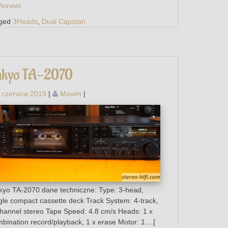
ioneer
ged
3Heads
,
Dual Capstan
kyo TA-2070
 czerwca 2019
|
Maxim
|
yo TA-2070 dane techniczne: Type: 3-head,
gle compact cassette deck Track System: 4-track,
hannel stereo Tape Speed: 4.8 cm/s Heads: 1 x
bination record/playback, 1 x erase Motor: 1....[