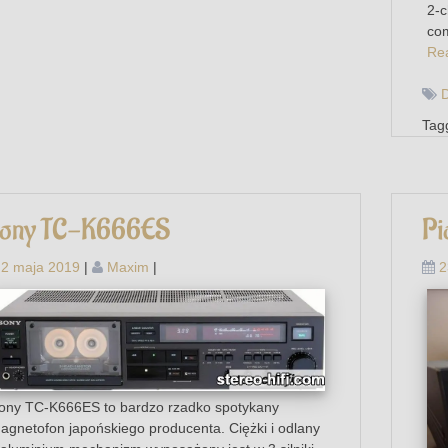
2-c
com
Re
Tag
ony TC-K666ES
Pi
2 maja 2019
|
Maxim
|
2
ony TC-K666ES to bardzo rzadko spotykany
agnetofon japońskiego producenta. Ciężki i odlany