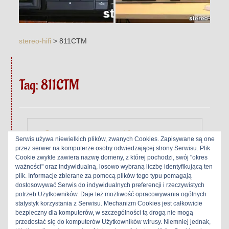
stereo-hifi
>
811CTM
Tag:
811CTM
Service tapes – Kasety
Serwis używa niewielkich plików, zwanych Cookies. Zapisywane są one
serwisowe
przez serwer na komputerze osoby odwiedzającej strony Serwisu. Plik
Cookie zwykle zawiera nazwę domeny, z której pochodzi, swój "okres
ważności" oraz indywidualną, losowo wybraną liczbę identyfikującą ten
3 maja 2018
|
Maxim
|
plik. Informacje zbierane za pomocą plików tego typu pomagają
dostosowywać Serwis do indywidualnych preferencji i rzeczywistych
potrzeb Użytkowników. Daje też możliwość opracowywania ogólnych
statystyk korzystania z Serwisu. Mechanizm Cookies jest całkowicie
bezpieczny dla komputerów, w szczególności tą drogą nie mogą
przedostać się do komputerów Użytkowników wirusy. Niemniej jednak,