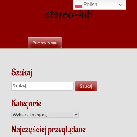
Skip
Polish
stereo-hifi
to
content
Primary Menu
Szukaj
Szukaj:
Kategorie
Kategorie
Najczęściej przeglądane