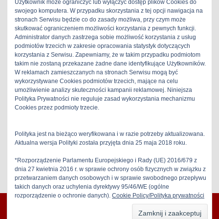
Użytkownik może ograniczyć lub wyłączyć dostęp plików Cookies do
swojego komputera. W przypadku skorzystania z tej opcji nawigacja na
stronach Serwisu będzie co do zasady możliwa, przy czym może
skutkować ograniczeniem możliwości korzystania z pewnych funkcji.
Administrator danych zastrzega sobie możliwość korzystania z usług
podmiotów trzecich w zakresie opracowania statystyk dotyczących
Service tapes – Kasety serwisowe –
korzystania z Serwisu. Zapewniamy, że w takim przypadku podmiotom
stereo-hifi.com prezentuje przegląd kaset
takim nie zostaną przekazane żadne dane identyfikujące Użytkowników.
W reklamach zamieszczanych na stronach Serwisu mogą być
serwisowych używanych w diagnostyce,
wykorzystywane Cookies podmiotów trzecich, mające na celu
naprawach i regulacjach magnetofonów
umożliwienie analizy skuteczności kampanii reklamowej. Niniejsza
kasetowych. Niezbędne wyposażenie
Polityka Prywatności nie reguluje zasad wykorzystania mechanizmu
każdego serwisanta. Service tapes –
Cookies przez podmioty trzecie.
Kasety....[
Read more
]
Polityka jest na bieżąco weryfikowana i w razie potrzeby aktualizowana.
techniki napraw i pomiarów
Aktualna wersja Polityki została przyjęta dnia 25 maja 2018 roku.
Tagged
811CTM
,
qzzcfm
,
srk-ct
,
STT-
112BN
,
TCC-172A
*Rozporządzenie Parlamentu Europejskiego i Rady (UE) 2016/679 z
dnia 27 kwietnia 2016 r. w sprawie ochrony osób fizycznych w związku z
przetwarzaniem danych osobowych i w sprawie swobodnego przepływu
takich danych oraz uchylenia dyrektywy 95/46/WE (ogólne
rozporządzenie o ochronie danych).
Cookie Policy/Polityka prywatności
stereo-hifi 2026 | All Rights Reserved