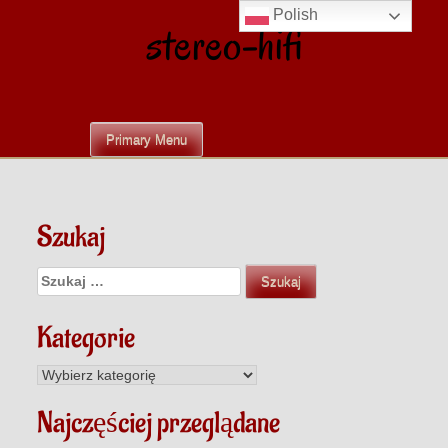
Skip
Polish
stereo-hifi
to
content
Primary Menu
Szukaj
Szukaj:
Kategorie
Kategorie
Najczęściej przeglądane