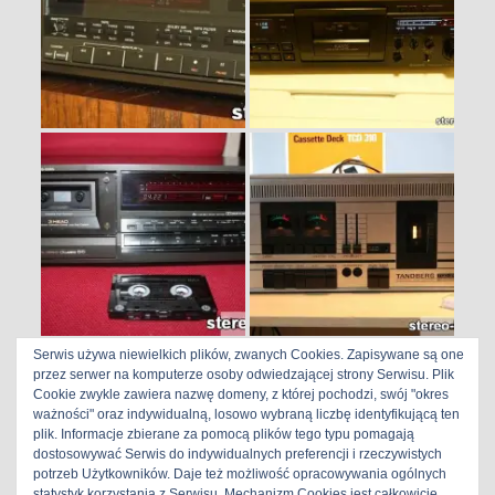
Serwis używa niewielkich plików, zwanych Cookies. Zapisywane są one
przez serwer na komputerze osoby odwiedzającej strony Serwisu. Plik
Cookie zwykle zawiera nazwę domeny, z której pochodzi, swój "okres
ważności" oraz indywidualną, losowo wybraną liczbę identyfikującą ten
plik. Informacje zbierane za pomocą plików tego typu pomagają
dostosowywać Serwis do indywidualnych preferencji i rzeczywistych
potrzeb Użytkowników. Daje też możliwość opracowywania ogólnych
statystyk korzystania z Serwisu. Mechanizm Cookies jest całkowicie