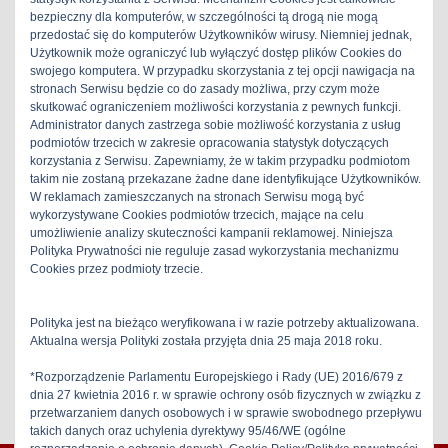
bezpieczny dla komputerów, w szczególności tą drogą nie mogą
przedostać się do komputerów Użytkowników wirusy. Niemniej jednak,
Użytkownik może ograniczyć lub wyłączyć dostęp plików Cookies do
swojego komputera. W przypadku skorzystania z tej opcji nawigacja na
stereo-hifi
>
Newsletter
stronach Serwisu będzie co do zasady możliwa, przy czym może
skutkować ograniczeniem możliwości korzystania z pewnych funkcji.
Administrator danych zastrzega sobie możliwość korzystania z usług
Newsletter
podmiotów trzecich w zakresie opracowania statystyk dotyczących
korzystania z Serwisu. Zapewniamy, że w takim przypadku podmiotom
takim nie zostaną przekazane żadne dane identyfikujące Użytkowników.
[newsletter]
W reklamach zamieszczanych na stronach Serwisu mogą być
wykorzystywane Cookies podmiotów trzecich, mające na celu
umożliwienie analizy skuteczności kampanii reklamowej. Niniejsza
Udostępnij:
Polityka Prywatności nie reguluje zasad wykorzystania mechanizmu
Cookies przez podmioty trzecie.
X
Facebook
Pinterest
Polityka jest na bieżąco weryfikowana i w razie potrzeby aktualizowana.
Aktualna wersja Polityki została przyjęta dnia 25 maja 2018 roku.
Dodaj do ulubionych:
*Rozporządzenie Parlamentu Europejskiego i Rady (UE) 2016/679 z
dnia 27 kwietnia 2016 r. w sprawie ochrony osób fizycznych w związku z
przetwarzaniem danych osobowych i w sprawie swobodnego przepływu
takich danych oraz uchylenia dyrektywy 95/46/WE (ogólne